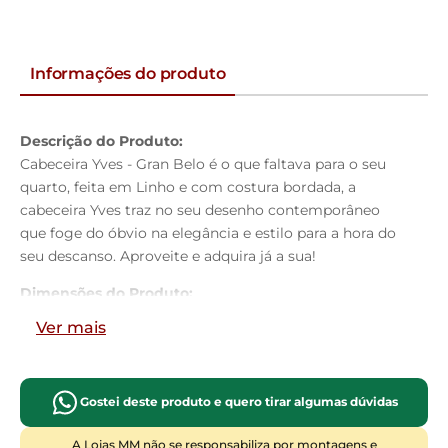
Informações do produto
Descrição do Produto:
Cabeceira Yves - Gran Belo é o que faltava para o seu
quarto, feita em Linho e com costura bordada, a
cabeceira Yves traz no seu desenho contemporâneo
que foge do óbvio na elegância e estilo para a hora do
seu descanso. Aproveite e adquira já a sua!
Dimensões do Produto:
Altura:
125cm
Ver mais
Largura:
140cm
Profundidade:
09cm
Características do Produto:
Gostei deste produto e quero tirar algumas dúvidas
Material da Estrutura:
Madeira industrializada
Tamanho:
Casal
A Lojas MM não se responsabiliza por montagens e