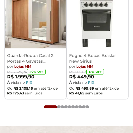
compra e certifique-se de que passará normalmente
por elevadores, portas, escadas e/ou corredores,
evitando assim futuros desagrados ou imprevistos
com a entrega do produto.
Guarda-Roupa Casal 2
Fogão 4 Bocas Braslar
Portas 4 Gavetas
New Sirius
Caemmun Moviment
por
Lojas MM
por
Lojas MM
40
% OFF
17
% OFF
R$
3
.
525
,
74
R$
605
,
63
R$
1
.
999
,
90
R$
449
,
90
À vista
no
PIX
À vista
no
PIX
Ou
R$
2
.
105
,
16
em até
12
x de
Ou
R$
499
,
89
em até
12
x de
R$
175
,
43
sem juros
R$
41
,
65
sem juros