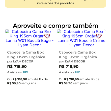
instalações dos produtos.
Tamanho:
Casal
Revestimento:
Linho Rústico
Conteúdo da Embalagem:
1 Cabeceira
Necessita de Montagem:
Sim, acompanha manual de
Aproveite e compre também
montagem, recomendamos que a montagem seja
feita por um profissional
Instruções/Cuidado:
Utilizar um pano levemente
umedecido com água, seguido de pano seco. Evitar
exposição ao sol, para que o produto não sofra
Cabeceira Cama Box
Cabeceira Cama Box
alterações na cor. Não limpar com escovas ou
King 195cm Orgânica
King 195cm Orgânica
Lanna W01 Bouclê Bege
por
LYAM DECOR
Lanna W01 Bouclê
por
LYAM DECOR
produtos abrasivos
- Lyam Decor
Creme - Lyam Decor
R$
718
,
90
R$
718
,
90
Observações Importantes:
À vista
no
PIX
À vista
no
PIX
- As imagens são meramente ilustrativas e não
Ou
R$
718
,
90
em até
12
x de
Ou
R$
718
,
90
em até
12
x de
acompanham objetos de decoração e eletros.
R$
59
,
90
sem juros
R$
59
,
90
sem juros
- Pode haver alguma diferença de tonalidade entre a
imagem e o produto, por conta do tratamento de
imagens e a calibração de cores da sua tela.
- Todos os nossos produtos são enviados devidamente
embalados e com total segurança.