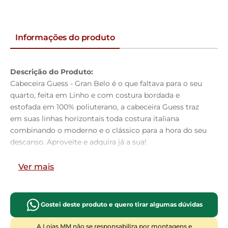
Informações do produto
Descrição do Produto:
Cabeceira Guess - Gran Belo é o que faltava para o seu
quarto, feita em Linho e com costura bordada e
estofada em 100% poliuterano, a cabeceira Guess traz
em suas linhas horizontais toda costura italiana
combinando o moderno e o clássico para a hora do seu
descanso. Aproveite e adquira já a sua!
Dimensões do Produto:
Ver mais
Altura:
125cm
Largura:
140cm
Profundidade:
09cm
Gostei deste produto e quero tirar algumas dúvidas
Características do Produto:
Material da Estrutura:
Madeira industrializada
A Lojas MM não se responsabiliza por montagens e