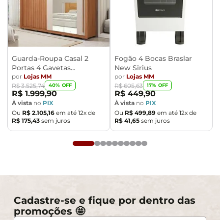
Guarda-Roupa Casal 2
Fogão 4 Bocas Braslar
Portas 4 Gavetas
New Sirius
Caemmun Moviment
por
Lojas MM
por
Lojas MM
40
% OFF
17
% OFF
R$
3
.
525
,
74
R$
605
,
63
R$
1
.
999
,
90
R$
449
,
90
À vista
no
PIX
À vista
no
PIX
Ou
R$
2
.
105
,
16
em até
12
x de
Ou
R$
499
,
89
em até
12
x de
R$
175
,
43
sem juros
R$
41
,
65
sem juros
Cadastre-se e fique por dentro das
promoções 🤩