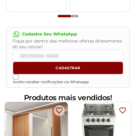
- Confira as dimensões do produto no momento da
compra e certifique-se de que passará normalmente
por elevadores, portas, escadas e/ou corredores,
evitando assim futuros desagrados ou imprevistos
Cadastre Seu WhatsApp
com a entrega do produto.
Fique por dentro das melhores ofertas diretamente
do seu celular!
CADASTRAR
Aceito receber notificações via Whatsapp
Produtos mais vendidos!