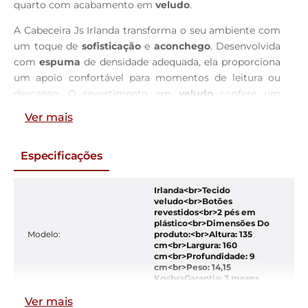
quarto com acabamento em
veludo
.
A Cabeceira Js Irlanda transforma o seu ambiente com
um toque de
sofisticação
e
aconchego
. Desenvolvida
com
espuma
de densidade adequada, ela proporciona
um apoio confortável para momentos de leitura ou
descanso. O revestimento em
veludo
confere um
visual refinado, enquanto os
botões
aplicados
Ver mais
garantem um acabamento clássico e detalhado. Com
estrutura resistente e
pés em plástico
para
Especificações
estabilidade, esta peça é a escolha ideal para quem
busca renovar o dormitório com estilo.
Irlanda<br>Tecido
Eleve o padrão do seu dormitório com a Cabeceira Js
veludo<br>Botões
revestidos<br>2 pés em
Irlanda. O design focado no
conforto
combina
plástico<br>Dimensões Do
perfeitamente com a suavidade do
veludo
, criando um
Modelo
:
produto:<br>Altura: 135
refúgio de tranquilidade. Os
botões
estrategicamente
cm<br>Largura: 160
cm<br>Profundidade: 9
distribuídos adicionam um charme atemporal,
cm<br>Peso: 14,15
tornando a peça o ponto focal do ambiente. Sua
Kg<br>Garantia: 3 meses
estrutura foi pensada para oferecer
estabilidade
e
Ver mais