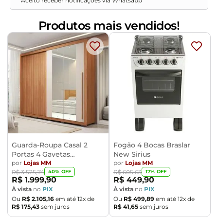
Aceito receber notificações via Whatsapp
Produtos mais vendidos!
Guarda-Roupa Casal 2
Fogão 4 Bocas Braslar
Portas 4 Gavetas
New Sirius
Caemmun Moviment
por
Lojas MM
por
Lojas MM
40
% OFF
17
% OFF
R$
3
.
525
,
74
R$
605
,
63
R$
1
.
999
,
90
R$
449
,
90
À vista
no
PIX
À vista
no
PIX
Ou
R$
2
.
105
,
16
em até
12
x de
Ou
R$
499
,
89
em até
12
x de
R$
175
,
43
sem juros
R$
41
,
65
sem juros