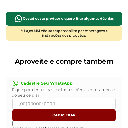
durabilidade, garantindo que o seu espaço de descanso
seja sempre um local de
bem-estar
e harmonia visual.
Manutenção e cuidados: Utilize aspirador de pó para
Gostei deste produto e quero tirar algumas dúvidas
remover resíduos, evite exposição direta ao sol, limpe
apenas com pano levemente umedecido, não utilize
A Lojas MM não se responsabiliza por montagens e
instalações dos produtos.
produtos químicos abrasivos, mantenha longe de
objetos cortantes.
Aproveite e compre também
Cadastre Seu WhatsApp
Fique por dentro das melhores ofertas diretamente
do seu celular!
CADASTRAR