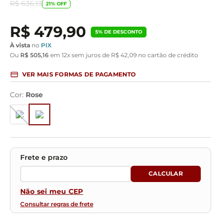
R$
636
,
13
21
% OFF
R$
479
,
90
5
% DE DESCONTO
À vista
no
PIX
Ou
R$
505
,
16
em
12
x sem juros de
R$
42
,
09
no cartão de crédito
VER MAIS FORMAS DE PAGAMENTO
Cor
:
Rose
Não sei meu CEP
Consultar regras de frete