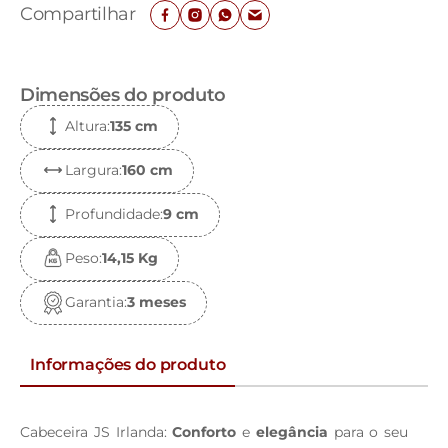
Compartilhar
Dimensões do produto
Altura
:
135 c
m
Largura
:
160 c
m
Profundidade
:
9 c
m
Peso
:
14,15 K
g
Garantia
:
3 meses
Informações do produto
Cabeceira JS Irlanda:
Conforto
e
elegância
para o seu