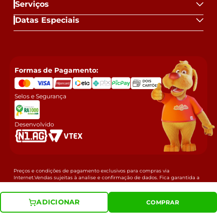
Serviços
Datas Especiais
Formas de Pagamento:
Selos e Segurança
Desenvolvido
Preços e condições de pagamento exclusivos para compras via
Internet.Vendas sujeitas à analise e confirmação de dados. Fica garantida a
empresa a eventual retificação das ofertas e erros de digitação que possam
ter sido veiculados, podendo ser estornado a compra. MERCADOMÓVEIS
LTDA / CNPJ: 77.500.049/0084-65 Rua Victor Meirelles - Ronda, 288 - CEP:
ADICIONAR
COMPRAR
84051300 - Ponta Grossa - PR
© Copyright 2025