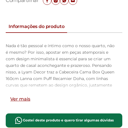
Compartilhar
Informações do produto
Nada é tão pessoal e íntimo como o nosso quarto, não
é mesmo? Por isso, apostar em peças atemporais e
com design minimalista é essencial para se criar um
quarto de casal aconchegante e prazeroso. Pensando
nisso, a Lyam Decor traz a Cabeceira Cama Box Queen
160cm Lanna com Puff Recamier Doha, com linhas
curvas que remetem ao design orgânico, justamente
para proporcionar um ambiente leve e harmonioso.
Com a cabeceira casal Lanna esse espaço da casa terá a
Ver mais
sensação de conforto e bem-estar para que o descanso
seja proveitoso, além de dar aquele toque de elegância
na decoração. Para finalizar, o puff orgânico completa
Gostei deste produto e quero tirar algumas dúvidas
o espaço e, ainda adiciona funcionalidade e requinte.