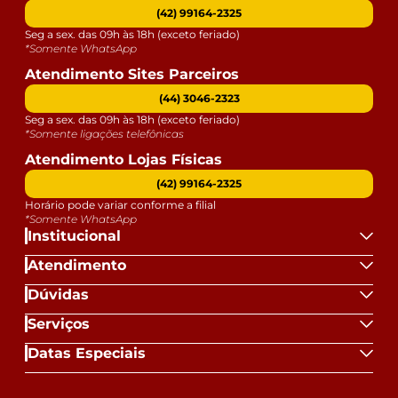
responsabilidade do comprador.
(42) 99164-2325
- Confira as dimensões do produto e certifique-se de
Seg a sex. das 09h às 18h (exceto feriado)
*Somente WhatsApp
que passará normalmente por supostos elevadores,
portas, escadas e/ou corredores de sua residência.
Atendimento Sites Parceiros
- Para mais informações, acesse nossa Central de
(44) 3046-2323
Atendimento.
Seg a sex. das 09h às 18h (exceto feriado)
*Somente ligações telefônicas
Atendimento Lojas Físicas
(42) 99164-2325
Horário pode variar conforme a filial
*Somente WhatsApp
Institucional
Atendimento
Dúvidas
Serviços
Datas Especiais