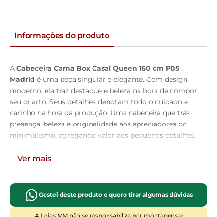
Informações do produto
A
Cabeceira Cama Box Casal Queen 160 cm P05
Madrid
é uma peça singular e elegante. Com design
moderno, ela traz destaque e beleza na hora de compor
seu quarto. Seus detalhes denotam todo o cuidado e
carinho na hora da produção. Uma cabeceira que trás
presença, beleza e originalidade aos apreciadores do
minimalismo, agregando valor aos pequenos detalhes.
Com materiais de excelente qualidade e acabamento
impecável, o revestimento que combina
Ver mais
majestosamente com o restante da mobília. Podendo
ser disposta com mesas de cabeceira e apoio,
calçadeira ou recamier. É a composição perfeita para
Gostei deste produto e quero tirar algumas dúvidas
os amantes da elegância! Você merece o melhor,
garanta já a sua!!
A Lojas MM não se responsabiliza por montagens e