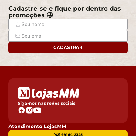
que passará normalmente por supostos elevadores,
Cadastre-se e fique por dentro das
portas, escadas e/ou corredores de sua residência.
promoções 🤩
CADASTRAR
Siga-nos nas redes sociais
Atendimento LojasMM
(42) 99164-2325