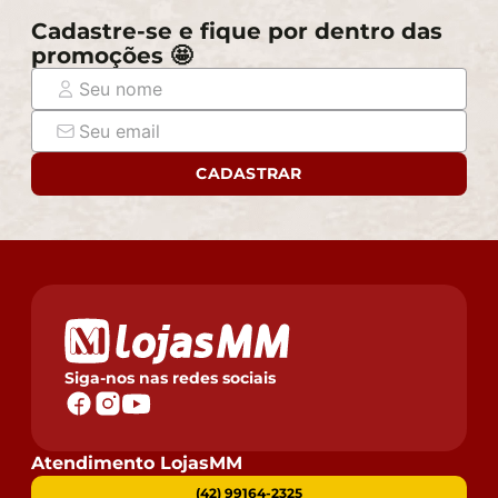
que passará normalmente por supostos elevadores,
Cadastre-se e fique por dentro das
portas, escadas e/ou corredores de sua residência.
promoções 🤩
CADASTRAR
Siga-nos nas redes sociais
Atendimento LojasMM
(42) 99164-2325