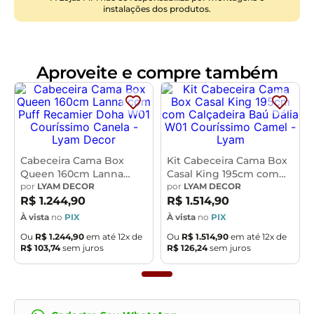
instalações dos produtos.
Dimensões da Cabeceira (L x A x P)
213 x 132 x 32cm
Características da Cabeceira:
Aproveite e compre também
Estrutura em madeira de eucalipto.
Revestimento em tecido Bouclê.
Densidade da Espuma D-20.
Acompanha suporte frame para fixação.
Sapatas Plásticas.
Botonê revestido.
Cabeceira Cama Box
Kit Cabeceira Cama Box
Queen 160cm Lanna
Casal King 195cm com
- Por se tratar de estofado as medidas podem ter
com Puff Recamier Doha
por
LYAM DECOR
Calçadeira Baú Dália W01
por
LYAM DECOR
W01 Couríssimo Canela -
Couríssimo Camel - Lyam
R$
1
.
244
,
90
R$
1
.
514
,
90
uma pequena variação de até 3 cm.
Lyam Decor
- A tonalidade do produto real poderá ter ligeira
À vista
no
PIX
À vista
no
PIX
variação devido o lote de tecidos.
Ou
R$
1
.
244
,
90
em até
12
x de
Ou
R$
1
.
514
,
90
em até
12
x de
R$
103
,
74
sem juros
R$
126
,
24
sem juros
- A limpeza deve ser feita com pano levemente
umedecido em água limpa, sem esfregar, não
utilizar produtos abrasivos, desengordurantes,
álcool ou solvente.