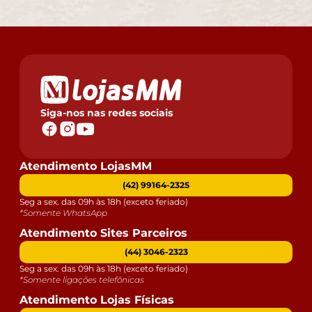
Siga-nos nas redes sociais
Atendimento LojasMM
(42) 99164-2325
Seg a sex. das 09h às 18h (exceto feriado)
*Somente WhatsApp
Atendimento Sites Parceiros
(44) 3046-2323
Seg a sex. das 09h às 18h (exceto feriado)
*Somente ligações telefônicas
Atendimento Lojas Físicas