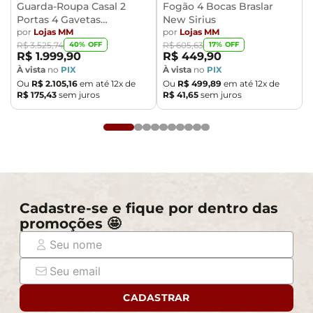
que passará normalmente por supostos elevadores,
Guarda-Roupa Casal 2
Fogão 4 Bocas Braslar
portas, escadas e/ou corredores de sua residência.
Portas 4 Gavetas
New Sirius
Caemmun Moviment
por
Lojas MM
por
Lojas MM
40
% OFF
17
% OFF
R$
3
.
525
,
74
R$
605
,
63
R$
1
.
999
,
90
R$
449
,
90
À vista
no
PIX
À vista
no
PIX
Ou
R$
2
.
105
,
16
em até
12
x de
Ou
R$
499
,
89
em até
12
x de
R$
175
,
43
sem juros
R$
41
,
65
sem juros
Cadastre-se e fique por dentro das
promoções 🤩
CADASTRAR