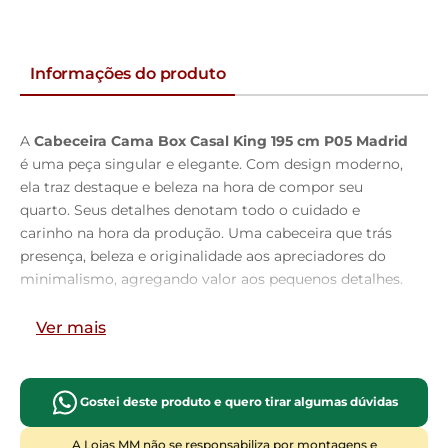
Informações do produto
A
Cabeceira Cama Box Casal King 195 cm P05 Madrid
é uma peça singular e elegante. Com design moderno,
ela traz destaque e beleza na hora de compor seu
quarto. Seus detalhes denotam todo o cuidado e
carinho na hora da produção. Uma cabeceira que trás
presença, beleza e originalidade aos apreciadores do
minimalismo, agregando valor aos pequenos detalhes.
Com materiais de excelente qualidade e acabamento
impecável, o revestimento em Linho combina
Ver mais
majestosamente com o restante da mobília. Podendo
ser disposta com mesas de cabeceira e apoio,
calçadeira ou recamier. É a composição perfeita para
Gostei deste produto e quero tirar algumas dúvidas
os amantes da elegância! Você merece o melhor,
garanta já a sua!!
A Lojas MM não se responsabiliza por montagens e