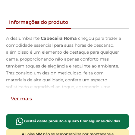
Informações do produto
A deslumbrante
Cabeceira Roma
chegou para trazer a
comodidade essencial para suas horas de descanso,
além disso é um elemento de destaque para qualquer
cama, proporcionando não apenas conforto mas
também toques de elegância e requinte ao ambiente.
Traz consigo um design meticuloso, feita com
materiais de alta qualidade, confere um aspecto
sofisticado e agradável ao toque, agregando uma
textura suave ao ambiente. Vale ressaltar seus detalhes
Ver mais
em costura rebatida que trazem o acabamento
impecável, sendo assim uma peça de arte que eleva o
charme do seu quarto. Seja lendo, assistindo TV ou
simplesmente descansando, a superfície estofada lhe
Gostei deste produto e quero tirar algumas dúvidas
proporciona um conforto excepcional! Uma declaração
A Lojas MM não se responsabiliza por montagens e