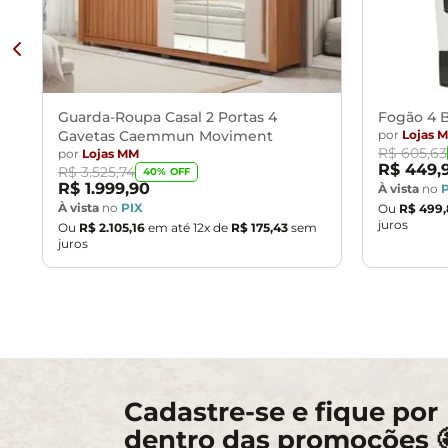
Guarda-Roupa Casal 2 Portas 4
Fogão 4 B
Gavetas Caemmun Moviment
por
Lojas 
R$
605
,
63
por
Lojas MM
R$
449
,
R$
3
.
525
,
74
40
% OFF
R$
1
.
999
,
90
À vista
no
À vista
no
PIX
Ou
R$
499
,
juros
Ou
R$
2
.
105
,
16
em até
12
x de
R$
175
,
43
sem
juros
Cadastre-se e fique por
dentro das promoções 