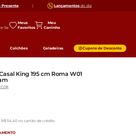
o
Presente
|
Lançamentos
do dia
Meus
Favoritos
Colchões
Geladeiras
Cupons de Desconto
Casal King 195 cm Roma W01
yam
ECOR
e
R$
54
,
40
no cartão de crédito
GAMENTO