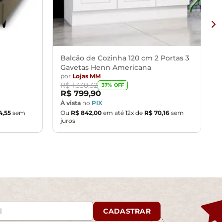
Balcão de Cozinha 120 cm 2 Portas 3
Gavetas Henn Americana
por
Lojas MM
R$
1
.
338
,
32
37
% OFF
R$
799
,
90
À vista
no
PIX
4
,
55
sem
Ou
R$
842
,
00
em até
12
x de
R$
70
,
16
sem
juros
CADASTRAR