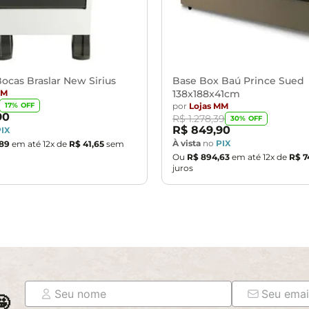
ocas Braslar New Sirius
Base Box Baú Prince Sued
MM
138x188x41cm
por
Lojas MM
17
% OFF
90
R$
1
.
278
,
39
30
% OFF
R$
849
,
90
PIX
À vista
no
PIX
89
em até
12
x de
R$
41
,
65
sem
Ou
R$
894
,
63
em até
12
x de
R$
7
juros
