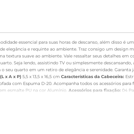
odidade essencial para suas horas de descanso, além disso é u
elegância e requinte ao ambiente. Traz consigo um design meti
a textura suave ao ambiente. Vale ressaltar seus detalhes em 
arto. Seja lendo, assistindo TV ou simplesmente descansando, 
 seu quarto em um retiro de elegância e serenidade. Garanta j
L x A x P)
5,5 x 13,5 x 16,5 cm
Características da Cabeceira:
Estr
ofada com Espuma D-20. Acompanha todos os acessórios para fi
em esmalte PU na cor Alumínio.
Acessórios para fixação:
04 Pa
m ter uma pequena variação de até 3 cm.
- A tonalidade do pr
umedecido em água limpa, sem esfregar, não utilizar produto
em ambiente interno, não devendo ficar exposto diretamente ao 
or conta do tratamento de imagens e a calibração de cores do s
eceber a mercadoria, o cliente deve verificar as condições da 
tras instalações serão de responsabilidade do cliente. Não nos