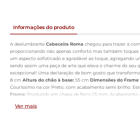
Informações do produto
A deslumbrante
Cabeceira Roma
chegou para trazer a com
proporcionando não apenas conforto mas também toques de 
um aspecto sofisticado e agradável ao toque, agregando um
sendo assim uma peça de arte que eleva o charme do seu qu
excepcional! Uma declaração de bom gosto que transforma o
8 cm
Altura do chão à base:
55 cm
Dimensões do Frame (
Couríssimo na cor Preto, com acabamento semi brilho. Est
Frame:
Produzido em chapa de ferro 1,5 mm. Acabamento 
arruelas 1/4.
- Por se tratar de estofado as medidas pode
Ver mais
tecidos.
- A limpeza deve ser feita com pano levemente 
Observações importantes:
- Produto para uso residencial 
diferença de tonalidade entre a imagem e o produto real, p
não acompanham objetos de decoração e eletrônicos. - Ao r
comprovante de recebimento. - Montagem, desmontagem e ou