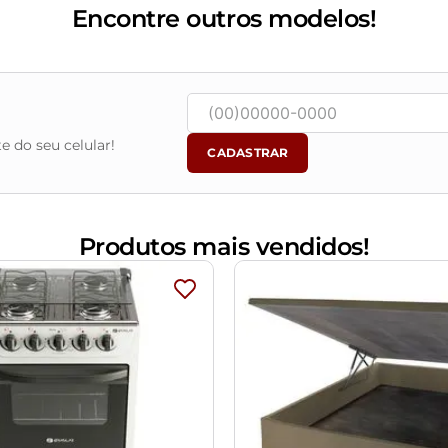
Encontre outros modelos!
tamentos. Eventuais despesas são de responsabilidade do compra
s, escadas e/ou corredores de sua residência.
e do seu celular!
CADASTRAR
Produtos mais vendidos!