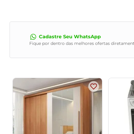
escadas/elevadores ou pelo transporte por guincho em apar
de que passará normalmente por supostos elevadores, porta
Cadastre Seu WhatsApp
Fique por dentro das melhores ofertas diretament