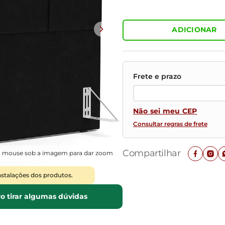
Mesas de Cabeceira
Ver todos
Baú Organizador
Ver todos
ADICIONAR
Não sei meu CEP
Consultar regras de frete
Compartilhar
o mouse sob a imagem para dar zoom
nstalações dos produtos.
o tirar algumas dúvidas