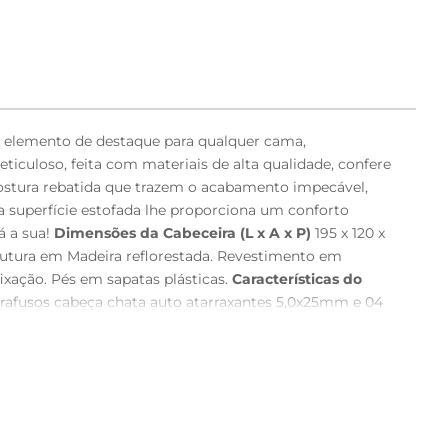
m elemento de destaque para qualquer cama,
culoso, feita com materiais de alta qualidade, confere
costura rebatida que trazem o acabamento impecável,
a superfície estofada lhe proporciona um conforto
á a sua!
Dimensões da Cabeceira (L x A x P)
195 x 120 x
utura em Madeira reflorestada. Revestimento em
xação. Pés em sapatas plásticas.
Características do
rafusos cabeça chata auto atarraxantes 5,0x25mm e 04
oduto real poderá ter ligeira variação devido o lote de
s abrasivos, desengordurantes, álcool ou solvente.
sol, calor e umidade excessivos. - Pode haver alguma
eu monitor. - As imagens são meramente ilustrativas,
embalagem, caso haja alguma avaria não assine o
 responsabilizamos, no ato da entrega, por subir