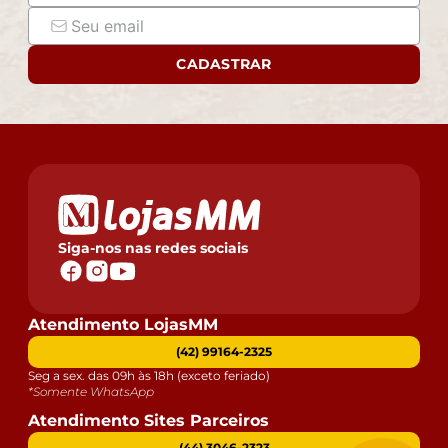
CADASTRAR
Siga-nos nas redes sociais
Atendimento LojasMM
(42) 99164-2325
Seg a sex. das 09h às 18h (exceto feriado)
*Somente WhatsApp
Atendimento Sites Parceiros
(44) 3046-2323