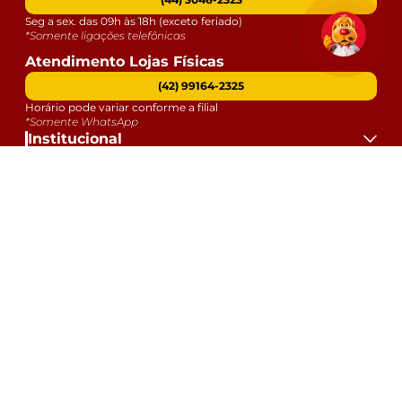
Seg a sex. das 09h às 18h (exceto feriado)
*Somente ligações telefônicas
Atendimento Lojas Físicas
(42) 99164-2325
Horário pode variar conforme a filial
*Somente WhatsApp
Institucional
Atendimento
Dúvidas
Serviços
Datas Especiais
Formas de Pagamento:
Selos e Segurança