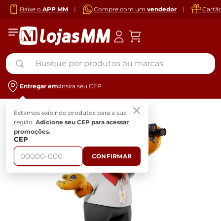
Baixe o
APP MM
|
Compre com um
vendedor
|
Cartã
Busque por produtos ou marcas
Entregar em:
Insira seu CEP
Estamos exibindo produtos para a sua
região.
Adicione seu CEP para acessar
promoções.
CEP
CONFIRMAR