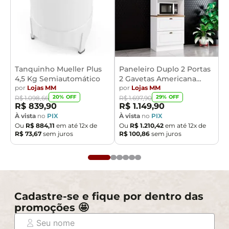
Tanquinho Mueller Plus
Paneleiro Duplo 2 Portas
4,5 Kg Semiautomático
2 Gavetas Americana
por
Lojas MM
Henn
por
Lojas MM
20
% OFF
29
% OFF
R$
1
.
098
,
66
R$
1
.
697
,
90
R$
839
,
90
R$
1
.
149
,
90
À vista
no
PIX
À vista
no
PIX
Ou
R$
884
,
11
em até
12
x de
Ou
R$
1
.
210
,
42
em até
12
x de
R$
73
,
67
sem juros
R$
100
,
86
sem juros
Cadastre-se e fique por dentro das
promoções 🤩