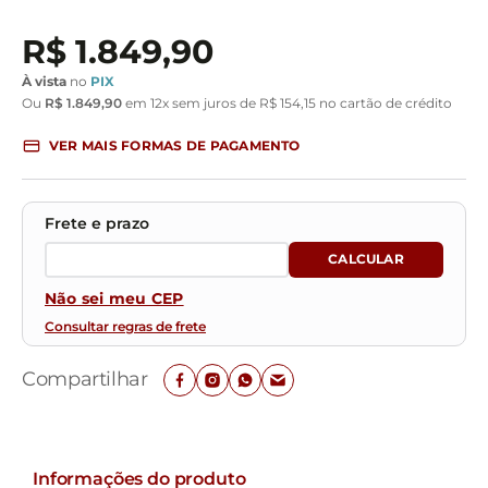
R$
1
.
849
,
90
À vista
no
PIX
Ou
R$
1
.
849
,
90
em
12
x sem juros de
R$
154
,
15
no cartão de crédito
VER MAIS FORMAS DE PAGAMENTO
Não sei meu CEP
Consultar regras de frete
Compartilhar
Informações do produto