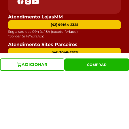
Atendimento LojasMM
(42) 99164-2325
Seg a sex. das 09h às 18h (exceto feriado)
*Somente WhatsApp
Atendimento Sites Parceiros
(44) 3046-2323
Seg a sex. das 09h às 18h (exceto feriado)
*Somente ligações telefônicas
ADICIONAR
COMPRAR
Atendimento Lojas Físicas
(42) 99164-2325
Horário pode variar conforme a filial
*Somente WhatsApp
Institucional
Atendimento
Dúvidas
Serviços