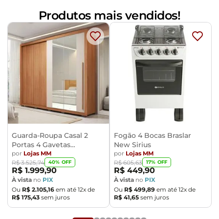
Produtos mais vendidos!
Guarda-Roupa Casal 2
Fogão 4 Bocas Braslar
Portas 4 Gavetas
New Sirius
Caemmun Moviment
por
Lojas MM
por
Lojas MM
40
% OFF
17
% OFF
R$
3
.
525
,
74
R$
605
,
63
R$
1
.
999
,
90
R$
449
,
90
À vista
no
PIX
À vista
no
PIX
Ou
R$
2
.
105
,
16
em até
12
x de
Ou
R$
499
,
89
em até
12
x de
R$
175
,
43
sem juros
R$
41
,
65
sem juros