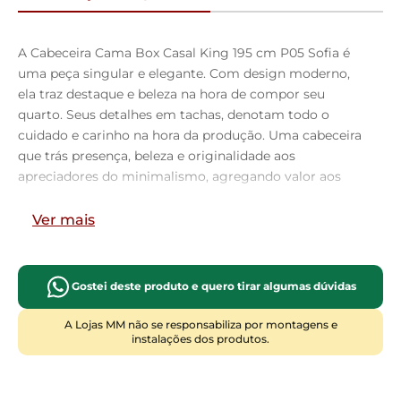
A Cabeceira Cama Box Casal King 195 cm P05 Sofia é
uma peça singular e elegante. Com design moderno,
ela traz destaque e beleza na hora de compor seu
quarto. Seus detalhes em tachas, denotam todo o
cuidado e carinho na hora da produção. Uma cabeceira
que trás presença, beleza e originalidade aos
apreciadores do minimalismo, agregando valor aos
pequenos detalhes. Com materiais de excelente
qualidade e acabamento impecável, o revestimento
Ver mais
que combina majestosamente com o restante da
mobília. Podendo ser disposta com mesas de cabeceira
e apoio, calçadeira ou recamier. É a composição
Gostei deste produto e quero tirar algumas dúvidas
perfeita para os amantes da elegância! Você merece o
melhor, garanta já a sua!!
A Lojas MM não se responsabiliza por montagens e
instalações dos produtos.
Dimensões da Cabeceira (L x A x P)
237 x 138 x 26 cm