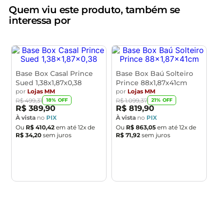
Características da Cabeceira:
Quem viu este produto, também se
Estrutura em madeira de eucalipto.
interessa por
Revestimento em tecido Bouclê na cor Cinza
Densidade da Espuma D-20.
Acompanha suporte frame para fixação.
Sapatas Plásticas.
Botonê revestido.
Base Box Casal Prince
Base Box Baú Solteiro
Contorno com tachinhas.
Sued 1,38x1,87x0,38
Prince 88x1,87x41cm
por
Lojas MM
por
Lojas MM
- Por se tratar de estofado as medidas podem ter uma
18% OFF
21% OFF
R$ 499,31
R$ 1.099,37
R$ 389,90
R$ 819,90
pequena variação de até 3 cm.
À vista
no
PIX
À vista
no
PIX
- A tonalidade do produto real poderá ter ligeira
Ou
R$ 410,42
em até
12
x de
Ou
R$ 863,05
em até
12
x de
variação devido o lote de tecidos.
R$ 34,20
sem juros
R$ 71,92
sem juros
- A limpeza deve ser feita com pano levemente
umedecido em água limpa, sem esfregar, não utilizar
produtos abrasivos, desengordurantes, álcool ou
solvente.
Observações importantes:
$
- Produto para uso residencial em ambiente interno,