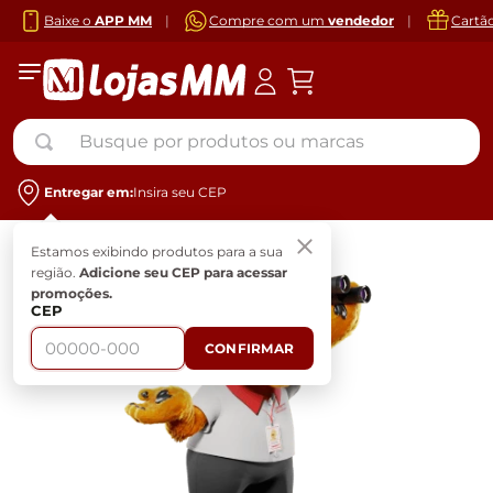
Baixe o
APP MM
|
Compre com um
vendedor
|
Cartã
Busque por produtos ou marcas
Entregar em:
Insira seu CEP
Estamos exibindo produtos para a sua
região.
Adicione seu CEP para acessar
promoções.
CEP
CONFIRMAR