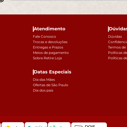
Mesas de Cabeceira
Ver todos
Baú Organizador
Ver todos
Atendimento
Dúvida
Fale Conosco
Dúvidas
Trocas e devoluções
Confidenci
Entregas e Prazos
Termos de
Meios de pagamento
Políticas d
Sobre Retire Loja
Políticas d
Datas Especiais
Dia das Mães
Ofertas de São Paulo
Dia dos pais