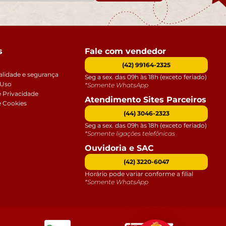
s
Fale com vendedor
(42) 99164-2325
alidade e segurança
Seg a sex. das 09h às 18h (exceto feriado)
 Uso
*Somente WhatsApp
e Privacidade
Atendimento Sites Parceiros
e Cookies
(44) 3046-2323
Seg a sex. das 09h às 18h (exceto feriado)
*Somente ligações telefônicas
Ouvidoria e SAC
(42) 3220-6047
Horário pode variar conforme a filial
*Somente WhatsApp