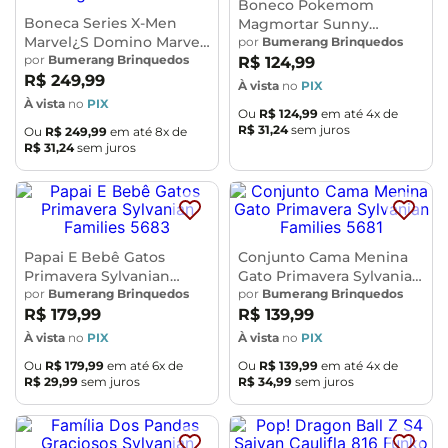
Boneco Pokemom
Boneca Series X-Men
Magmortar Sunny
Marvel¿S Domino Marvel
002602
por
Bumerang Brinquedos
Legends E9286
por
Bumerang Brinquedos
R$
124
,
99
R$
249
,
99
À vista
no
PIX
À vista
no
PIX
Ou
R$
124
,
99
em até
4
x de
R$
31
,
24
sem juros
Ou
R$
249
,
99
em até
8
x de
R$
31
,
24
sem juros
Papai E Bebê Gatos
Conjunto Cama Menina
Primavera Sylvanian
Gato Primavera Sylvanian
Families 5683
por
Bumerang Brinquedos
Families 5681
por
Bumerang Brinquedos
R$
179
,
99
R$
139
,
99
À vista
no
PIX
À vista
no
PIX
Ou
R$
179
,
99
em até
6
x de
Ou
R$
139
,
99
em até
4
x de
R$
29
,
99
sem juros
R$
34
,
99
sem juros