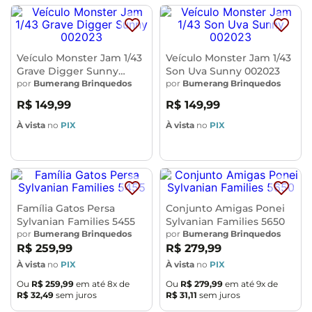
Veículo Monster Jam 1/43
Veículo Monster Jam 1/43
Grave Digger Sunny
Son Uva Sunny 002023
002023
por
Bumerang Brinquedos
por
Bumerang Brinquedos
R$
149
,
99
R$
149
,
99
À vista
no
PIX
À vista
no
PIX
Família Gatos Persa
Conjunto Amigas Ponei
Sylvanian Families 5455
Sylvanian Families 5650
por
Bumerang Brinquedos
por
Bumerang Brinquedos
R$
259
,
99
R$
279
,
99
À vista
no
PIX
À vista
no
PIX
Ou
R$
259
,
99
em até
8
x de
Ou
R$
279
,
99
em até
9
x de
R$
32
,
49
sem juros
R$
31
,
11
sem juros