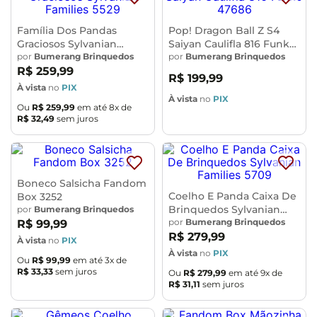
Família Dos Pandas
Pop! Dragon Ball Z S4
Graciosos Sylvanian
Saiyan Caulifla 816 Funko
Families 5529
por
Bumerang Brinquedos
47686
por
Bumerang Brinquedos
R$
259
,
99
R$
199
,
99
À vista
no
PIX
À vista
no
PIX
Ou
R$
259
,
99
em até
8
x de
R$
32
,
49
sem juros
Boneco Salsicha Fandom
Coelho E Panda Caixa De
Box 3252
Brinquedos Sylvanian
por
Bumerang Brinquedos
Families 5709
por
Bumerang Brinquedos
R$
99
,
99
R$
279
,
99
À vista
no
PIX
À vista
no
PIX
Ou
R$
99
,
99
em até
3
x de
R$
33
,
33
sem juros
Ou
R$
279
,
99
em até
9
x de
R$
31
,
11
sem juros