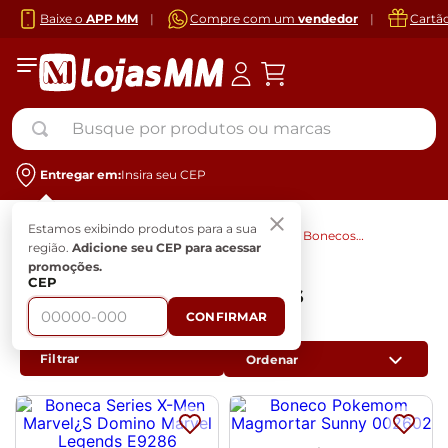
Baixe o
APP MM
|
Compre com um
vendedor
|
Cartã
Busque por produtos ou marcas
Entregar em:
Insira seu CEP
Bonecos e
Estamos exibindo produtos para a sua
Brinquedos
Bonecos
Bonecas
região.
Adicione seu CEP para acessar
Colecionáveis
promoções.
CEP
Bonecos Colecionáveis
CONFIRMAR
24
Produtos
Filtrar