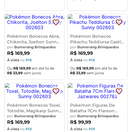
Pokémon Bonecos Abra,
Pokémon Bonecos
Chikorita, Joelton Sunny
Pikachu Teddiursa Gastly
002603
por
Bumerang Brinquedos
Sunny 002603
por
Bumerang Brinquedos
R$
169
,
99
R$
169
,
99
À vista
no
PIX
À vista
no
PIX
Ou
R$
169
,
99
em até
5
x de
Ou
R$
169
,
99
em até
5
x de
R$
33
,
99
sem juros
R$
33
,
99
sem juros
Pokémon Bonecos Toxel,
Pokemon Figuras De
Totodile, Magikarp Sunny
Batalha 7Cm Flareon
002603
por
Bumerang Brinquedos
Jazwares 002782
por
Bumerang Brinquedos
R$
169
,
99
R$
99
,
99
À vista
no
PIX
À vista
no
PIX