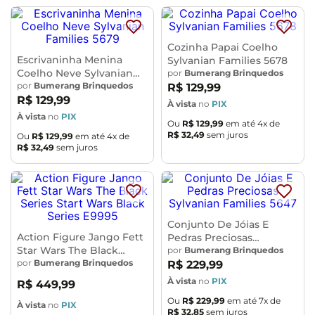
Cozinha Papai Coelho
Escrivaninha Menina
Sylvanian Families 5678
Coelho Neve Sylvanian
por
Bumerang Brinquedos
Families 5679
por
Bumerang Brinquedos
R$
129
,
99
R$
129
,
99
À vista
no
PIX
À vista
no
PIX
Ou
R$
129
,
99
em até
4
x de
R$
32
,
49
sem juros
Ou
R$
129
,
99
em até
4
x de
R$
32
,
49
sem juros
Conjunto De Jóias E
Action Figure Jango Fett
Pedras Preciosas
Star Wars The Black
Sylvanian Families 5647
por
Bumerang Brinquedos
Series Start Wars Black
por
Bumerang Brinquedos
R$
229
,
99
Series E9995
À vista
no
PIX
R$
449
,
99
Ou
R$
229
,
99
em até
7
x de
À vista
no
PIX
R$
32
,
85
sem juros