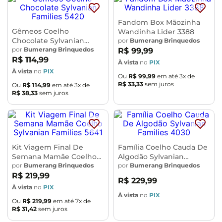
Fandom Box Mãozinha
Gêmeos Coelho
Wandinha Lider 3388
Chocolate Sylvanian
por
Bumerang Brinquedos
Families 5420
por
Bumerang Brinquedos
R$
99
,
99
R$
114
,
99
À vista
no
PIX
À vista
no
PIX
Ou
R$
99
,
99
em até
3
x de
R$
33
,
33
sem juros
Ou
R$
114
,
99
em até
3
x de
R$
38
,
33
sem juros
Kit Viagem Final De
Família Coelho Cauda De
Semana Mamãe Coelho
Algodão Sylvanian
Sylvanian Families 5641
por
Bumerang Brinquedos
Families 4030
por
Bumerang Brinquedos
R$
219
,
99
R$
229
,
99
À vista
no
PIX
À vista
no
PIX
Ou
R$
219
,
99
em até
7
x de
R$
31
,
42
sem juros