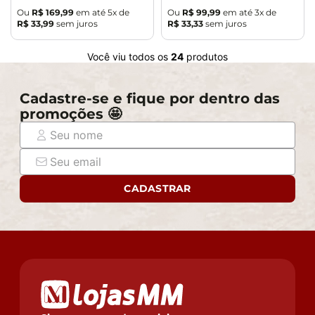
Ou
R$
169
,
99
em até
5
x de
Ou
R$
99
,
99
em até
3
x de
R$
33
,
99
sem juros
R$
33
,
33
sem juros
Você viu todos os
24
produtos
Cadastre-se e fique por dentro das
promoções 🤩
CADASTRAR