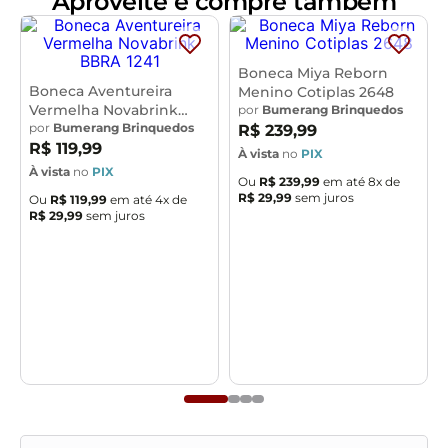
Aproveite e compre também
- Altura aproximada da boneca: 18 cm
- Franquia: Masha e o Urso
- Referência: 2467
Boneca Miya Reborn
- Certificado de Segurança: INMETRO
Boneca Aventureira
Menino Cotiplas 2648
Vermelha Novabrink
por
Bumerang Brinquedos
BBRA 1241
por
Bumerang Brinquedos
R$
239
,
99
R$
119
,
99
À vista
no
PIX
À vista
no
PIX
Ou
R$
239
,
99
em até
8
x de
R$
29
,
99
sem juros
Ou
R$
119
,
99
em até
4
x de
R$
29
,
99
sem juros