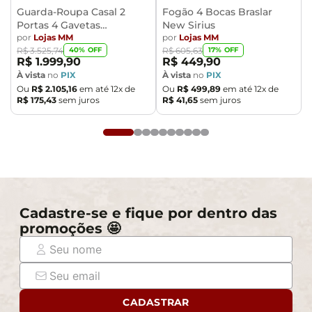
Guarda-Roupa Casal 2
Fogão 4 Bocas Braslar
Portas 4 Gavetas
New Sirius
Caemmun Moviment
por
Lojas MM
por
Lojas MM
40
% OFF
17
% OFF
R$
3
.
525
,
74
R$
605
,
63
R$
1
.
999
,
90
R$
449
,
90
À vista
no
PIX
À vista
no
PIX
Ou
R$
2
.
105
,
16
em até
12
x de
Ou
R$
499
,
89
em até
12
x de
R$
175
,
43
sem juros
R$
41
,
65
sem juros
Cadastre-se e fique por dentro das
promoções 🤩
CADASTRAR