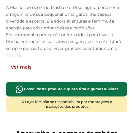
A Masha, do desenho Masha e o Urso, agora pode ser a
amiguinha de sua pequena! Uma garotinha sapeca,
divertida e esperta. Ela adora aventuras e tem muita
energia para criar brincadeiras e confusões.
Ela acompanha um bebê conforto ideal para levar a
Masha em todos os passeios e viagens, assim ela estará
sempre por perto para viver grandes aventuras com a
criança.
É super fofa, feita em vinil macio e atóxico, gostosa de
Ver mais
abraçar e apertar, e compõe um delicioso cheirinho de
bebê perfumado. Com o alto padrão de qualidade
característico das bonecas da Cotiplás.
Estimula a interação entre pais e filhos, coordenação
Gostei deste produto e quero tirar algumas dúvidas
motora, criatividade e imaginação da criança. =)
A Lojas MM não se responsabiliza por montagens e
instalações dos produtos.
ESPECIFICAÇÕES:
- Recomendado para crianças à partir de 3 anos
- Dimensões da embalagem (CLA): 21,5 x 14,5 x 26,5 cm