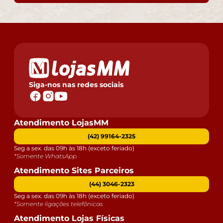
Siga-nos nas redes sociais
Atendimento LojasMM
(42) 99164-2325
Seg a sex. das 09h às 18h (exceto feriado)
*Somente WhatsApp
Atendimento Sites Parceiros
(44) 3046-2323
Seg a sex. das 09h às 18h (exceto feriado)
*Somente ligações telefônicas
Atendimento Lojas Físicas