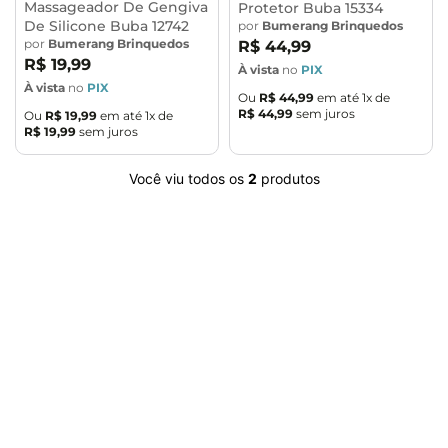
Massageador De Gengiva
Protetor Buba 15334
De Silicone Buba 12742
por
Bumerang Brinquedos
por
Bumerang Brinquedos
R$
44
,
99
R$
19
,
99
À vista
no
PIX
À vista
no
PIX
Ou
R$
44
,
99
em até
1
x de
R$
44
,
99
sem juros
Ou
R$
19
,
99
em até
1
x de
R$
19
,
99
sem juros
Você viu todos os
2
produtos