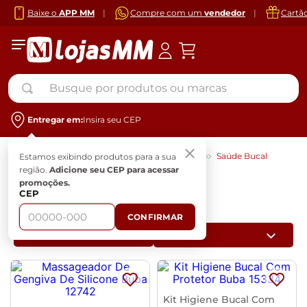
Baixe o
APP MM
|
Compre com um
vendedor
|
Cartã
Busque por produtos ou marcas
Entregar em:
Insira seu CEP
Bebês
Higiene e Saúde do Bebê
Saúde Bucal
Estamos exibindo produtos para a sua
região.
Adicione seu CEP para acessar
promoções.
Saúde Bucal
CEP
2
Produtos
CONFIRMAR
Filtrar
Kit Higiene Bucal Com