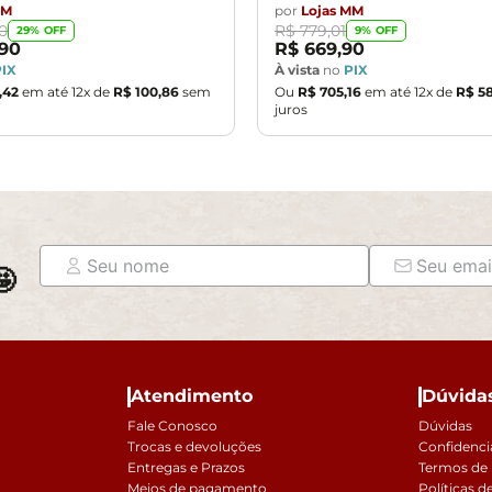
MM
por
Lojas MM
0
R$
779
,
01
29
% OFF
9
% OFF
90
R$
669
,
90
PIX
À vista
no
PIX
,
42
em até
12
x de
R$
100
,
86
sem
Ou
R$
705
,
16
em até
12
x de
R$
5
juros

Atendimento
Dúvida
Fale Conosco
Dúvidas
Trocas e devoluções
Confidenci
Entregas e Prazos
Termos de
Meios de pagamento
Políticas d