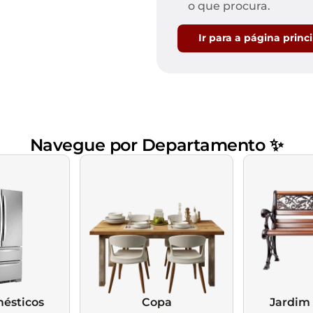
Mesas de Cabeceira
Ver todos
o que procura.
Baú Organizador
Ver todos
Ir para a página princ
Navegue por Departamento ✨
ésticos
Copa
Jardim