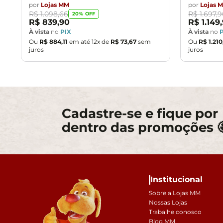
por
Lojas MM
por
Lojas 
R$
1
.
098
,
66
R$
1
.
697
,
9
20
% OFF
R$
839
,
90
R$
1
.
149
,
À vista
no
PIX
À vista
no
Ou
R$
884
,
11
em até
12
x de
R$
73
,
67
sem
Ou
R$
1
.
210
juros
juros
Cadastre-se e fique por
dentro das promoções 
Institucional
Sobre a Lojas MM
Nossas Lojas
Trabalhe conosco
Blog MM