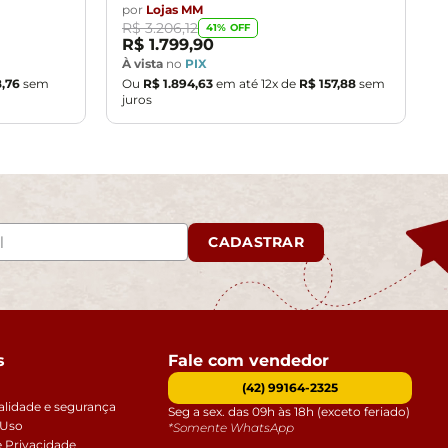
por
Lojas MM
R$
3
.
206
,
12
41
% OFF
R$
1
.
799
,
90
À vista
no
PIX
8
,
76
sem
Ou
R$
1
.
894
,
63
em até
12
x de
R$
157
,
88
sem
juros
CADASTRAR
s
Fale com vendedor
(42) 99164-2325
alidade e segurança
Seg a sex. das 09h às 18h (exceto feriado)
 Uso
*Somente WhatsApp
e Privacidade