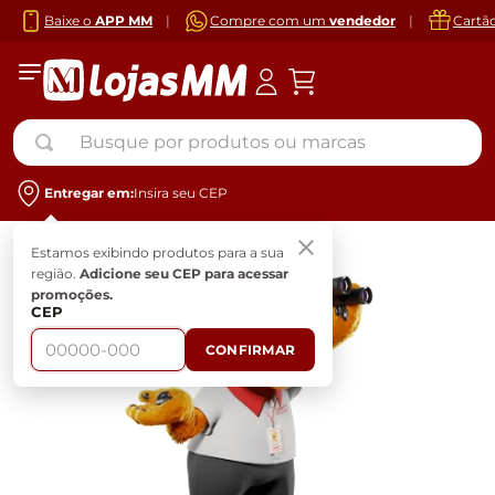
Baixe o
APP MM
|
Compre com um
vendedor
|
Cartã
Busque por produtos ou marcas
Entregar em:
Insira seu CEP
Estamos exibindo produtos para a sua
região.
Adicione seu CEP para acessar
promoções.
CEP
CONFIRMAR