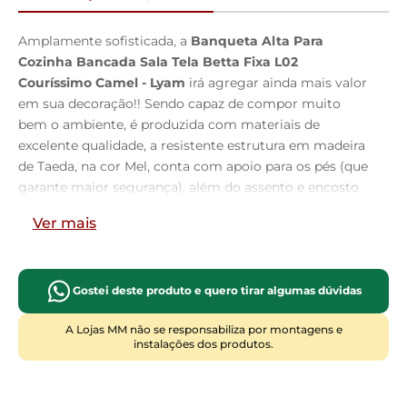
Amplamente sofisticada, a
Banqueta Alta Para
Cozinha Bancada Sala Tela Betta Fixa L02
Couríssimo Camel - Lyam
irá agregar ainda mais valor
em sua decoração!! Sendo capaz de compor muito
bem o ambiente, é produzida com materiais de
excelente qualidade, a resistente estrutura em madeira
de Taeda, na cor Mel, conta com apoio para os pés (que
garante maior segurança), além do assento e encosto
estofados super confortáveis e convidativos, que são
Ver mais
revestidos em tecido Couríssimo, extremamente
elegante. Podendo ser disposta em bancada, cozinha
americana, espaço gourmet ou home bar, as
possibilidades de combinação são infinitas, o que a
Gostei deste produto e quero tirar algumas dúvidas
torna perfeita para receber família e amigos sempre de
A Lojas MM não se responsabiliza por montagens e
forma agradável e aconchegante, sem perder a
instalações dos produtos.
sobriedade e requinte que possui. Você e seu lar
merecem, adquira já a sua!!
Dimensões do produto (L
x A x P)
50 x 105 x 55 cm
Medidas Internas:
Altura do