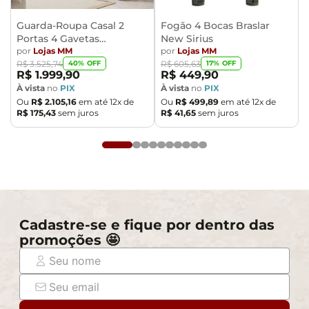
Guarda-Roupa Casal 2
Fogão 4 Bocas Braslar
Portas 4 Gavetas
New Sirius
Caemmun Moviment
por
Lojas MM
por
Lojas MM
40
% OFF
17
% OFF
R$
3
.
525
,
74
R$
605
,
63
R$
1
.
999
,
90
R$
449
,
90
À vista
no
PIX
À vista
no
PIX
Ou
R$
2
.
105
,
16
em até
12
x de
Ou
R$
499
,
89
em até
12
x de
R$
175
,
43
sem juros
R$
41
,
65
sem juros
Cadastre-se e fique por dentro das
promoções 🤩