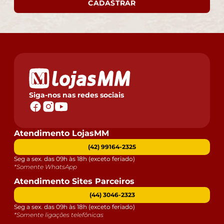
CADASTRAR
Siga-nos nas redes sociais
Atendimento LojasMM
(42) 99164-2325
Seg a sex. das 09h às 18h (exceto feriado)
*Somente WhatsApp
Atendimento Sites Parceiros
(44) 3046-2323
Seg a sex. das 09h às 18h (exceto feriado)
*Somente ligações telefônicas