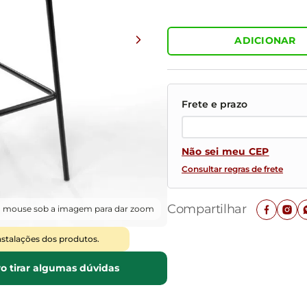
Mesas de Cabeceira
Ver todos
Baú Organizador
Ver todos
ADICIONAR
Não sei meu CEP
Consultar regras de frete
Compartilhar
o mouse sob a imagem para dar zoom
nstalações dos produtos.
o tirar algumas dúvidas