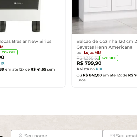
ocas Braslar New Sirius
Balcão de Cozinha 120 cm 2
MM
Gavetas Henn Americana
por
Lojas MM
17
% OFF
90
R$
1
.
338
,
32
37
% OFF
R$
799
,
90
PIX
À vista
no
PIX
89
em até
12
x de
R$
41
,
65
sem
Ou
R$
842
,
00
em até
12
x de
R$
7
juros