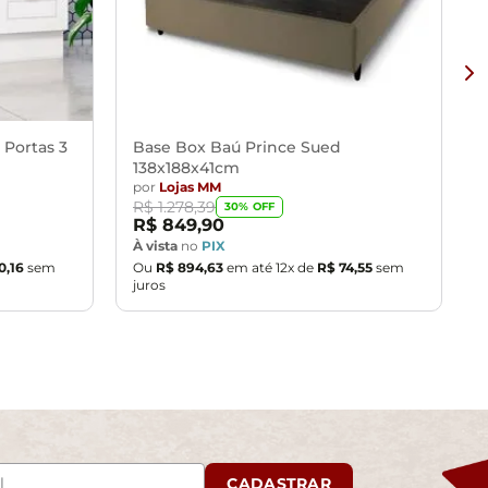
 Portas 3
Base Box Baú Prince Sued
138x188x41cm
por
Lojas MM
R$
1
.
278
,
39
30
% OFF
R$
849
,
90
À vista
no
PIX
0
,
16
sem
Ou
R$
894
,
63
em até
12
x de
R$
74
,
55
sem
juros
CADASTRAR