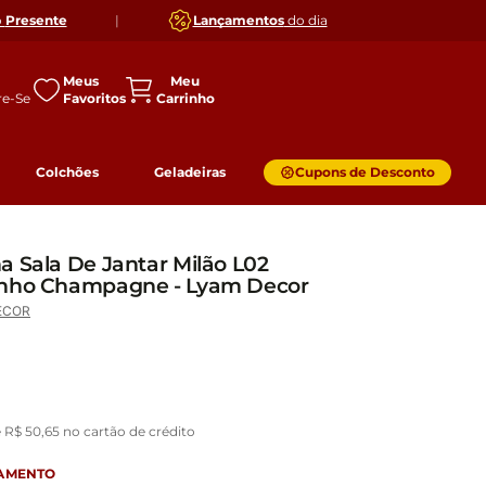
o
Presente
|
Lançamentos
do dia
Meus
Favoritos
Colchões
Geladeiras
Cupons de Desconto
a Sala De Jantar Milão L02
inho Champagne - Lyam Decor
ECOR
e
R$
50
,
65
no cartão de crédito
GAMENTO