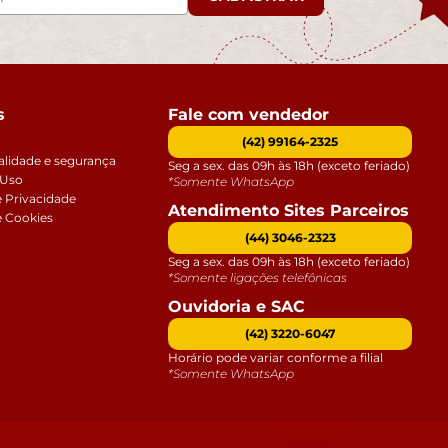
s
Fale com vendedor
(42) 99164-2325
alidade e segurança
Seg a sex. das 09h às 18h (exceto feriado)
 Uso
*Somente WhatsApp
e Privacidade
Atendimento Sites Parceiros
e Cookies
(44) 3046-2323
Seg a sex. das 09h às 18h (exceto feriado)
*Somente ligações telefônicas
Ouvidoria e SAC
(42) 3220-6047
Horário pode variar conforme a filial
*Somente WhatsApp