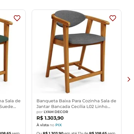
vos, desengordurantes, álcool ou solvente.
vos.
ibração de cores do seu monitor.
provante de recebimento.
 entrega, por subir escadas/elevadores ou pelo
u corredores de sua residência.
ha Sala de
Banqueta Baixa Para Cozinha Sala de
 Suede
Jantar Bancada Cecília L02 Linho
Cinza Escuro - Lyam Decor
por
LYAM DECOR
R$
1
.
303
,
90
À vista
no
PIX
À
108
,
65
sem
Ou
R$
1
.
303
,
90
em até
12
x de
R$
108
,
65
sem