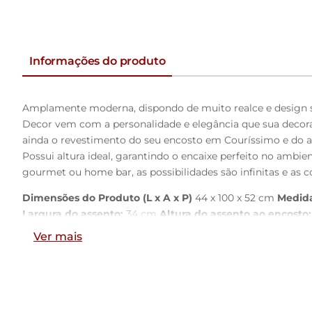
Informações do produto
Amplamente moderna, dispondo de muito realce e design s
Decor vem com a personalidade e elegância que sua decor
ainda o revestimento do seu encosto em Couríssimo e do a
Possui altura ideal, garantindo o encaixe perfeito no amb
gourmet ou home bar, as possibilidades são infinitas e as co
Dimensões do Produto (L x A x P)
44 x 100 x 52 cm
Medida
Largura do assento:
34 cm
Altura do assento ao encosto:
Ver mais
Características:
Encosto e assento estofados com espuma laminada.
Revestimento do encosto em Couríssimo na cor Whisky e 
Estrutura fixa em aço carbono com pintura epóxi na cor pre
Pés com ponteiras plásticas, que permitem maior resistênci