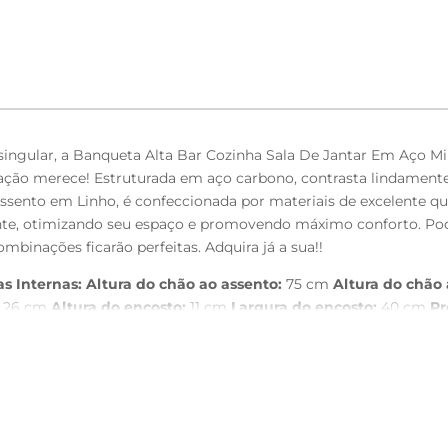
ingular, a Banqueta Alta Bar Cozinha Sala De Jantar Em Aço 
ação merece! Estruturada em aço carbono, contrasta lindament
ssento em Linho, é confeccionada por materiais de excelente q
iente, otimizando seu espaço e promovendo máximo conforto. Po
mbinações ficarão perfeitas. Adquira já a sua!!
s Internas:
Altura do chão ao assento:
75 cm
Altura do chão 
26 cm
Altura do encosto:
11 cm
Largura do encosto:
40 cm
Pr
assento revestido em Linho na cor Champagne, com acabamento
to.
a e qualidade sem riscar o piso.