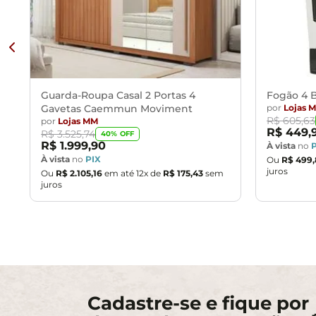
Guarda-Roupa Casal 2 Portas 4
Fogão 4 B
Gavetas Caemmun Moviment
por
Lojas 
R$
605
,
63
por
Lojas MM
R$
449
,
R$
3
.
525
,
74
40
% OFF
R$
1
.
999
,
90
À vista
no
À vista
no
PIX
Ou
R$
499
,
juros
Ou
R$
2
.
105
,
16
em até
12
x de
R$
175
,
43
sem
juros
Cadastre-se e fique por