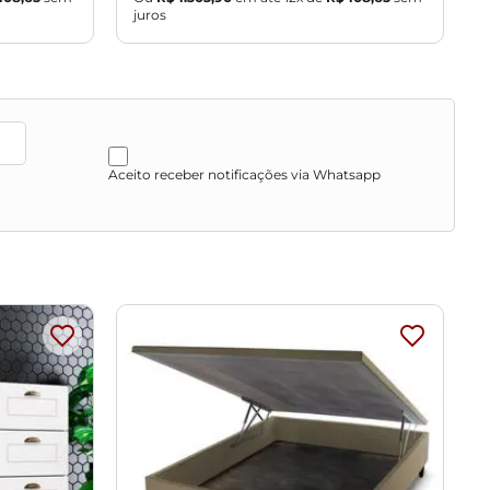
juros
j
Aceito receber notificações via Whatsapp