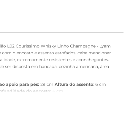
Milão L02 Couríssimo Whisky Linho Champagne - Lyam
e com o encosto e assento estofados, cabe mencionar
ualidade, extremamente resistentes e aconchegantes.
de ser disposta em bancada, cozinha americana, área
ao apoio para pés:
29 cm
Altura do assento
: 6 cm
ofundidade do encosto:
6 cm
 semi brilho.