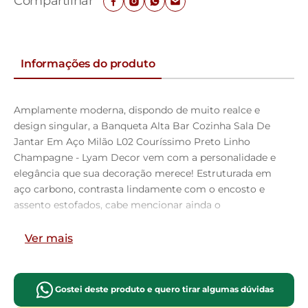
Compartilhar
Informações do produto
Amplamente moderna, dispondo de muito realce e
design singular, a Banqueta Alta Bar Cozinha Sala De
Jantar Em Aço Milão L02 Couríssimo Preto Linho
Champagne - Lyam Decor vem com a personalidade e
elegância que sua decoração merece! Estruturada em
aço carbono, contrasta lindamente com o encosto e
assento estofados, cabe mencionar ainda o
revestimento do seu encosto em Couríssimo e do
assento em Linho, é confeccionada por materiais de
Ver mais
excelente qualidade, extremamente resistentes e
aconchegantes.
Possui altura ideal, garantindo o encaixe perfeito no
Gostei deste produto e quero tirar algumas dúvidas
ambiente, otimizando seu espaço e promovendo