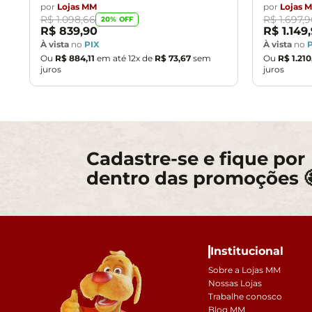
por
Lojas MM
por
Lojas 
R$
1
.
098
,
66
R$
1
.
697
,
9
20
% OFF
R$
839
,
90
R$
1
.
149
,
À vista
no
PIX
À vista
no
Ou
R$
884
,
11
em até
12
x de
R$
73
,
67
sem
Ou
R$
1
.
210
juros
juros
Cadastre-se e fique por
dentro das promoções 
Institucional
Sobre a Lojas MM
Nossas Lojas
Trabalhe conosco
Blog MM