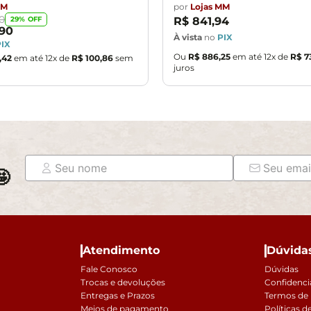
MM
por
Lojas MM
0
29
% OFF
R$
841
,
94
90
À vista
no
PIX
PIX
Ou
R$
886
,
25
em até
12
x de
R$
7
,
42
em até
12
x de
R$
100
,
86
sem
juros

Atendimento
Dúvida
Fale Conosco
Dúvidas
Trocas e devoluções
Confidenci
Entregas e Prazos
Termos de
Meios de pagamento
Políticas d