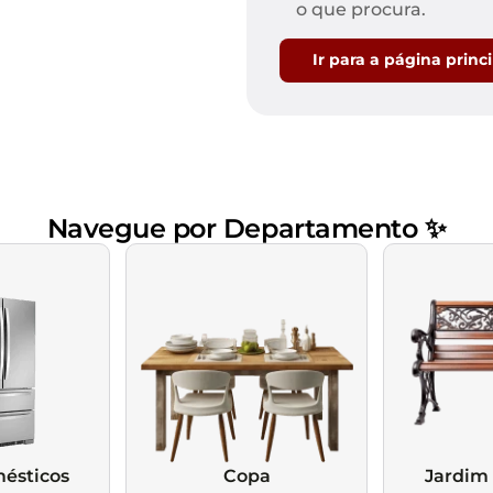
Mesas de Cabeceira
Ver todos
o que procura.
Baú Organizador
Ver todos
Ir para a página princ
Navegue por Departamento ✨
ésticos
Copa
Jardim