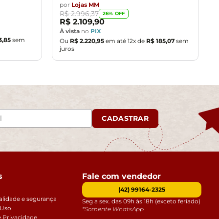
por
Lojas MM
R$
2
.
996
,
37
26
% OFF
R$
2
.
109
,
90
À vista
no
PIX
3
,
85
sem
Ou
R$
2
.
220
,
95
em até
12
x de
R$
185
,
07
sem
juros
CADASTRAR
s
Fale com vendedor
(42) 99164-2325
alidade e segurança
Seg a sex. das 09h às 18h (exceto feriado)
 Uso
*Somente WhatsApp
e Privacidade