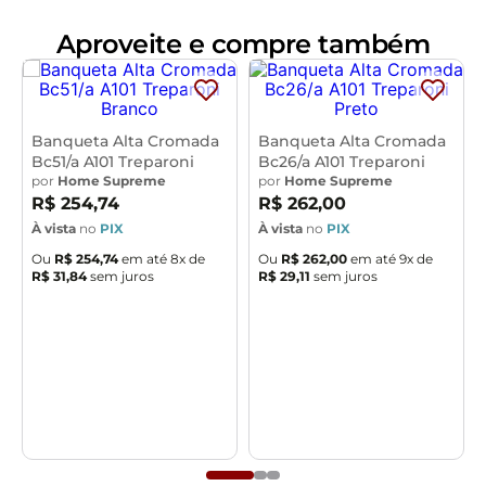
Dimensões do Produto (L x A x P)
44 x 100 x 52 cm
Medidas Internas:
Aproveite e compre também
Altura do chão ao assento:
75 cm
Altura do chão ao apoio para pés:
29 cm
Altura do
assento
: 6 cm
Largura do assento:
34 cm
Altura do
assento ao encosto:
26 cm
Altura do encosto:
11 cm
Largura do encosto:
40 cm
Profundidade do
Banqueta Alta Cromada
Banqueta Alta Cromada
Bc51/a A101 Treparoni
Bc26/a A101 Treparoni
encosto:
6 cm
por
Home Supreme
por
Home Supreme
Características:
R$
254
,
74
R$
262
,
00
Encosto e assento estofados com espuma laminada.
À vista
no
PIX
À vista
no
PIX
Revestimento do encosto em Couríssimo na cor Preto
Ou
R$
254
,
74
em até
8
x de
Ou
R$
262
,
00
em até
9
x de
R$
31
,
84
sem juros
R$
29
,
11
sem juros
e assento revestido em Linho na cor Cru, com
acabamento semi brilho.
Estrutura fixa em aço carbono com pintura epóxi na
cor preto.
Pés com ponteiras plásticas, que permitem maior
resistência e qualidade sem riscar o piso.
Peso suportado de até 120 kg.
Produto entregue desmontado, acompanha manual de
montagem.