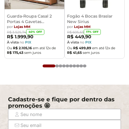
condições da embalagem, caso haja alguma avaria não
assine o comprovante de recebimento.
- Montagem, desmontagem e outras instalações serão
Guarda-Roupa Casal 2
Fogão 4 Bocas Braslar
Portas 4 Gavetas
New Sirius
de responsabilidade do cliente. Não nos
Caemmun Moviment
por
Lojas MM
por
Lojas MM
responsabilizamos, no ato da entrega, por subir
40
% OFF
17
% OFF
R$
3
.
525
,
74
R$
605
,
63
escadas/elevadores ou pelo transporte por guincho em
R$
1
.
999
,
90
R$
449
,
90
apartamentos. Eventuais despesas são de
À vista
no
PIX
À vista
no
PIX
Ou
R$
2
.
105
,
16
em até
12
x de
Ou
R$
499
,
89
em até
12
x de
responsabilidade do comprador.
R$
175
,
43
sem juros
R$
41
,
65
sem juros
- Confira as dimensões do produto e certifique-se de
que passará normalmente por supostos elevadores,
portas, escadas e/ou corredores de sua residência.
Cadastre-se e fique por dentro das
promoções 🤩