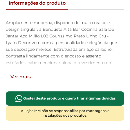
Informações do produto
Amplamente moderna, dispondo de muito realce e
design singular, a Banqueta Alta Bar Cozinha Sala De
Jantar Aço Milão L02 Couríssimo Preto Linho Cru -
Lyam Decor vem com a personalidade e elegância que
sua decoração merece! Estruturada em aço carbono,
contrasta lindamente com o encosto e assento
estofados, cabe mencionar ainda o revestimento do
seu encosto em Couríssimo e do assento em Linho, é
confeccionada por materiais de excelente qualidade,
Ver mais
extremamente resistentes e aconchegantes.
Possui altura ideal, garantindo o encaixe perfeito no
ambiente, otimizando seu espaço e promovendo
Gostei deste produto e quero tirar algumas dúvidas
máximo conforto. Pode ser disposta em bancada,
cozinha americana, área gourmet ou home bar, as
A Lojas MM não se responsabiliza por montagens e
instalações dos produtos.
possibilidades são infinitas e as combinações ficarão
perfeitas. Adquira já a sua!!