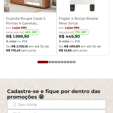
compra e certifique-se de que passará normalmente
por elevadores, portas, escadas e/ou corredores,
evitando assim futuros desagrados ou imprevistos
com a entrega do produto.
Guarda-Roupa Casal 2
Fogão 4 Bocas Braslar
Portas 4 Gavetas
New Sirius
Caemmun Moviment
por
Lojas MM
por
Lojas MM
40
% OFF
17
% OFF
R$
3
.
525
,
74
R$
605
,
63
R$
1
.
999
,
90
R$
449
,
90
À vista
no
PIX
À vista
no
PIX
Ou
R$
2
.
105
,
16
em até
12
x de
Ou
R$
499
,
89
em até
12
x de
R$
175
,
43
sem juros
R$
41
,
65
sem juros
Cadastre-se e fique por dentro das
promoções 🤩