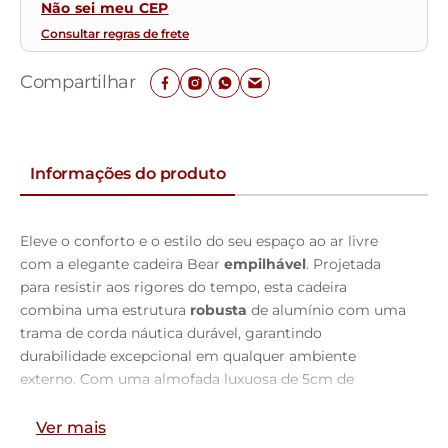
Não sei meu CEP
Consultar regras de frete
Compartilhar
Informações do produto
Eleve o conforto e o estilo do seu espaço ao ar livre
com a elegante cadeira Bear
empilhável
. Projetada
para resistir aos rigores do tempo, esta cadeira
combina uma estrutura
robusta
de alumínio com uma
trama de corda náutica durável, garantindo
durabilidade excepcional em qualquer ambiente
externo. Com uma almofada luxuosa de 5cm de
espessura, preenchida com espuma de
alta qualidade
,
esta cadeira oferece um assento
confortável
e suave
Ver mais
para desfrutar de longos momentos de relaxamento.