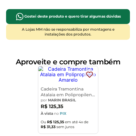
Além disso, sua função empilhável permite uma fácil
organização e armazenamento quando não estiver em
Gostei deste produto e quero tirar algumas dúvidas
uso, otimizando o espaço disponível em sua área
externa. Perfeitamente adequada para áreas de
A Lojas MM não se responsabiliza por montagens e
instalações dos produtos.
piscinas, varandas, jardins e terraços, a cadeira Bear é a
escolha ideal para quem busca combinar
funcionalidade
, conforto e estilo. Transforme seu
espaço ao ar livre em um oásis de conforto e beleza
Aproveite e compre também
com a cadeira Bear empilhável. Garanta a sua hoje
mesmo e desfrute de momentos inesquecíveis ao ar
livre.
Cadeira Tramontina
Dimensões do Produto:
Atalaia em Polipropileno
Altura:
82,5cm
Amarelo
por
MARIN BRASIL
Largura:
57cm
R$
125
,
35
Profundidade
: 63cm
À vista
no
PIX
Ou
R$
125
,
35
em até
4
x de
Caracteriaticas do Produto:
R$
31
,
33
sem juros
Estrutura:
Em alumínio