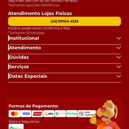
Seg a sex. das 09h às 18h (exceto feriado)
*Somente ligações telefônicas
Atendimento Lojas Físicas
(42) 99164-2325
Horário pode variar conforme a filial
*Somente WhatsApp
Institucional
Atendimento
Dúvidas
Serviços
Datas Especiais
Formas de Pagamento:
Selos e Segurança