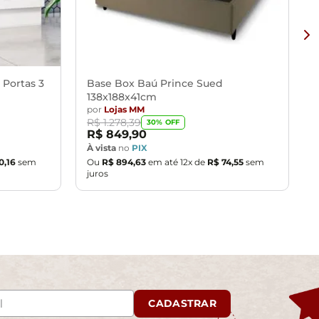
 Portas 3
Base Box Baú Prince Sued
138x188x41cm
por
Lojas MM
R$
1
.
278
,
39
30
% OFF
R$
849
,
90
À vista
no
PIX
0
,
16
sem
Ou
R$
894
,
63
em até
12
x de
R$
74
,
55
sem
juros
CADASTRAR