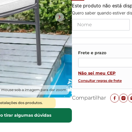
Mesas de Cabeceira
Ver todos
Este produto não está di
Baú Organizador
Ver todos
Quero saber quando estiver dis
Não sei meu CEP
Consultar regras de frete
o mouse sob a imagem para dar zoom
Compartilhar
nstalações dos produtos.
o tirar algumas dúvidas