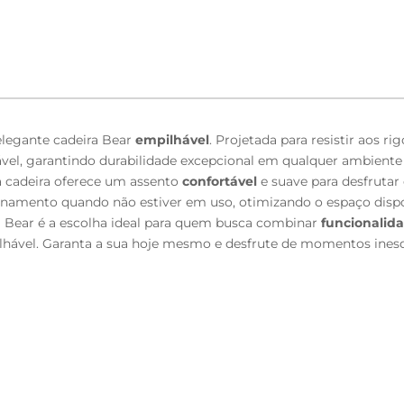
 elegante cadeira Bear
empilhável
. Projetada para resistir aos 
vel, garantindo durabilidade excepcional em qualquer ambient
ta cadeira oferece um assento
confortável
e suave para desfruta
enamento quando não estiver em uso, otimizando o espaço dispo
eira Bear é a escolha ideal para quem busca combinar
funcionalid
hável. Garanta a sua hoje mesmo e desfrute de momentos inesque