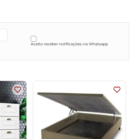
Aceito receber notificações via Whatsapp
utos abrasivos.
o de cores da sua tela.
as, escadas e/ou corredores, evitando assim futuros