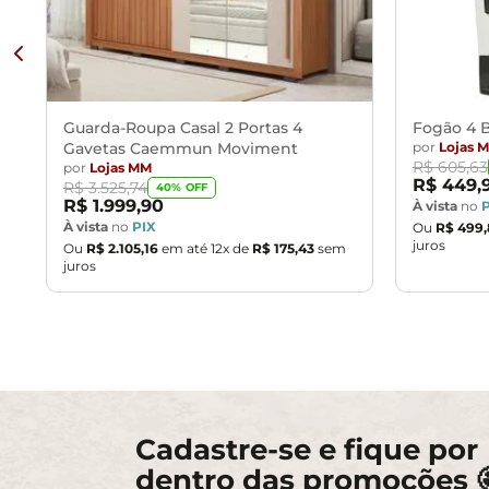
Guarda-Roupa Casal 2 Portas 4
Fogão 4 B
Gavetas Caemmun Moviment
por
Lojas 
R$
605
,
63
por
Lojas MM
R$
449
,
R$
3
.
525
,
74
40
% OFF
R$
1
.
999
,
90
À vista
no
À vista
no
PIX
Ou
R$
499
,
juros
Ou
R$
2
.
105
,
16
em até
12
x de
R$
175
,
43
sem
juros
Cadastre-se e fique por
dentro das promoções 