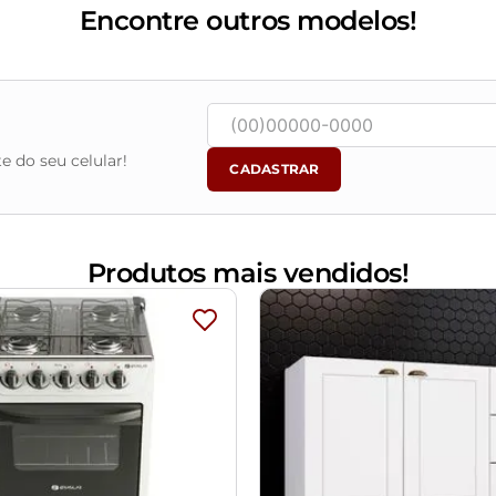
Encontre outros modelos!
espessura) com preenchimento de espuma
m água, seguido de pano seco. Não limpar com escovas ou prod
e do seu celular!
CADASTRAR
 objetos de decoração e eletros
m e o produto, por conta do tratamento de imagens e a calibraçã
Produtos mais vendidos!
alados e com total segurança
certifique-se de que passará normalmente por elevadores, port