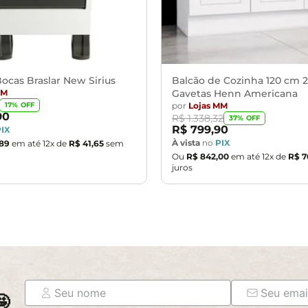
ocas Braslar New Sirius
Balcão de Cozinha 120 cm 2
MM
Gavetas Henn Americana
por
Lojas MM
17
% OFF
90
R$
1
.
338
,
32
37
% OFF
R$
799
,
90
PIX
À vista
no
PIX
89
em até
12
x de
R$
41
,
65
sem
Ou
R$
842
,
00
em até
12
x de
R$
7
juros
