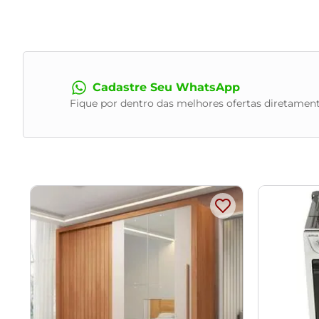
Estrutura:
Em alumínio
Assento:
Em trama de corda náutica e almofada (5cm de 
Encosto
: Em Trama de corda naútica
Peso suportado:
100kg
Conteúdo da embalagem
: 1 Cadeira
Necessita de Montagém
: Não
Cadastre Seu WhatsApp
Utilizar um pano levemente umedecido co
Fique por dentro das melhores ofertas diretament
Instruções/Cuidado:
Observações Importantes:
- As imagens são meramente ilustrativas e não acompanham
- Pode haver alguma diferença de tonalidade entre a image
- Todos os nossos produtos são enviados devidamente emb
- Confira as dimensões do produto no momento da compra e 
desagrados ou imprevistos com a entrega do produto.