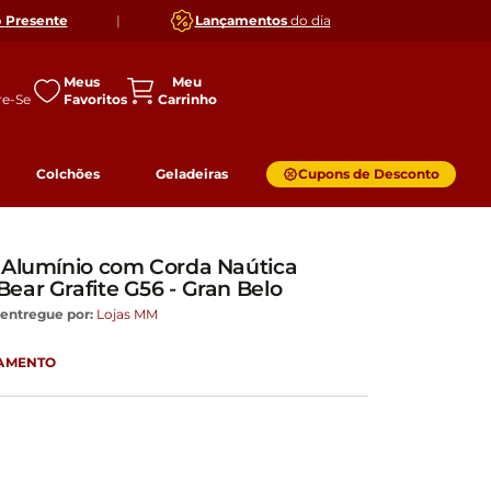
o
Presente
|
Lançamentos
do dia
Meus
Favoritos
Colchões
Geladeiras
Cupons de Desconto
 Alumínio com Corda Naútica
ear Grafite G56 - Gran Belo
entregue por:
Lojas MM
GAMENTO