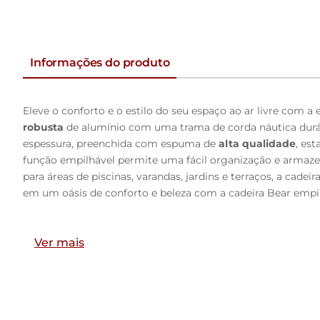
Informações do produto
Eleve o conforto e o estilo do seu espaço ao ar livre com a
robusta
de alumínio com uma trama de corda náutica durá
espessura, preenchida com espuma de
alta qualidade
, es
função empilhável permite uma fácil organização e armaz
para áreas de piscinas, varandas, jardins e terraços, a cad
em um oásis de conforto e beleza com a cadeira Bear empil
Dimensões do Produto:
Altura:
Ver mais
82,5cm
Largura:
57cm
Profundidade
: 63cm
Caracteriaticas do Produto: