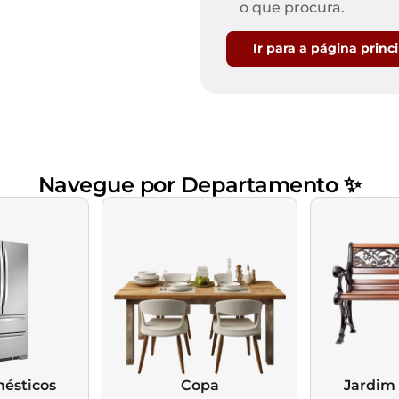
Mesas de Cabeceira
Ver todos
o que procura.
Baú Organizador
Ver todos
Ir para a página princ
Navegue por Departamento ✨
ésticos
Copa
Jardim