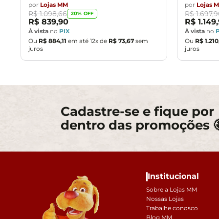
por
Lojas MM
por
Lojas 
R$
1
.
098
,
66
R$
1
.
697
,
9
20
% OFF
R$
839
,
90
R$
1
.
149
,
À vista
no
PIX
À vista
no
Ou
R$
884
,
11
em até
12
x de
R$
73
,
67
sem
Ou
R$
1
.
210
juros
juros
Cadastre-se e fique por
dentro das promoções 
Institucional
Sobre a Lojas MM
Nossas Lojas
Trabalhe conosco
Blog MM