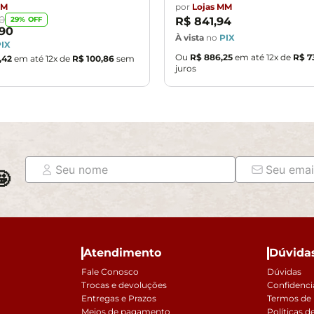
MM
por
Lojas MM
0
29
% OFF
R$
841
,
94
90
À vista
no
PIX
PIX
Ou
R$
886
,
25
em até
12
x de
R$
7
,
42
em até
12
x de
R$
100
,
86
sem
juros

Atendimento
Dúvida
Fale Conosco
Dúvidas
Trocas e devoluções
Confidenci
Entregas e Prazos
Termos de
Meios de pagamento
Políticas d