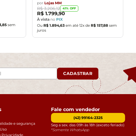
por
Lojas MM
R$
3
.
206
,
12
41
% OFF
R$
1
.
799
,
90
À vista
no
PIX
3
,
85
sem
Ou
R$
1
.
894
,
63
em até
12
x de
R$
157
,
88
sem
juros
CADASTRAR
s
Fale com vendedor
(42) 99164-2325
alidade e segurança
Seg a sex. das 09h às 18h (exceto feriado)
 Uso
*Somente WhatsApp
e Privacidade