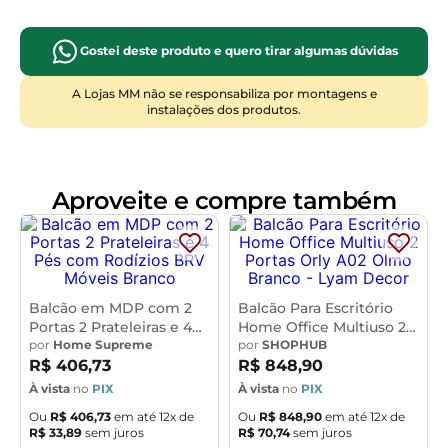
mais descolada, do clássico ou até mesmo aquele
cheio de personalidade.
Gostei deste produto e quero tirar algumas dúvidas
Dimensões do Produto:
A Lojas MM não se responsabiliza por montagens e
instalações dos produtos.
60cm.
Largura:
74,5cm.
Altura:
31,5cm.
Profundidade:
14,75kg.
Peso:
Aproveite e compre também
Característica do Produto:
MDP 15mm.
Material da Estrutura:
BP.
Acabamento:
13Kg Tampo e 12Kg cada
Peso Máximo Suportado:
Balcão em MDP com 2
Balcão Para Escritório
Portas 2 Prateleiras e 4
Home Office Multiuso 2
Prateleira.
Pés com Rodízios BRV
por
Home Supreme
Portas Orly A02 Olmo
por
SHOPHUB
2 Puxadores de Plástico.
Quantidade de Puxador:
Móveis
Branco - Lyam Decor
R$
406
,
73
R$
848
,
90
2.
Quantidade de Portas:
À vista
no
PIX
À vista
no
PIX
1.
Volume:
Ou
R$
406
,
73
em até
12
x de
Ou
R$
848
,
90
em até
12
x de
Imagem meramente ilustrativa. A
Observação:
R$
33
,
89
sem juros
R$
70
,
74
sem juros
decoração não acompanha o produto.