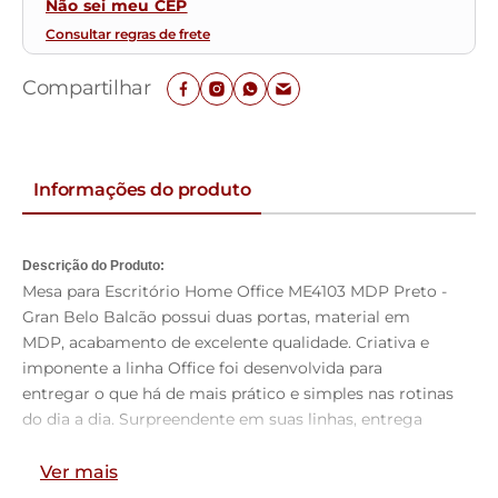
Não sei meu CEP
Consultar regras de frete
Compartilhar
Informações do produto
Descrição do Produto:
Mesa para Escritório Home Office ME4103 MDP Preto -
Gran Belo Balcão possui duas portas, material em
MDP, acabamento de excelente qualidade. Criativa e
imponente a linha Office foi desenvolvida para
entregar o que há de mais prático e simples nas rotinas
do dia a dia. Surpreendente em suas linhas, entrega
tudo o que você precisa em uma única peça. Cheia de
conforto e estilo combina com tudo e qualquer tipo de
Ver mais
ambiente, seja um office mais rústico, uma pegada