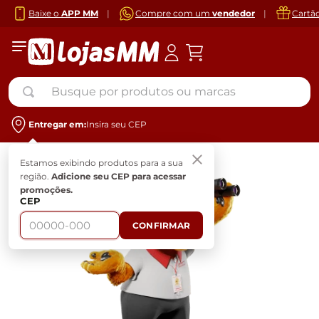
Baixe o
APP MM
|
Compre com um
vendedor
|
Cartã
Busque por produtos ou marcas
Entregar em:
Insira seu CEP
Estamos exibindo produtos para a sua
região.
Adicione seu CEP para acessar
promoções.
CEP
CONFIRMAR