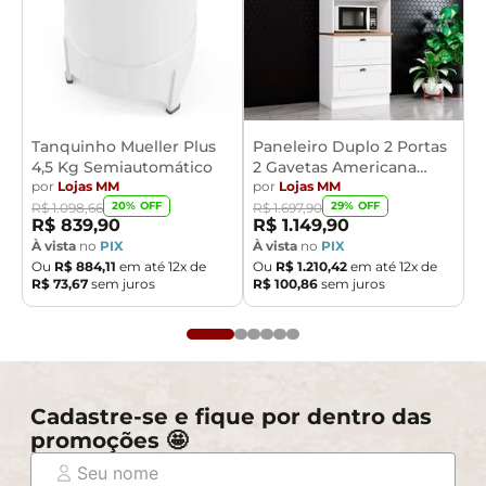
Tanquinho Mueller Plus
Paneleiro Duplo 2 Portas
4,5 Kg Semiautomático
2 Gavetas Americana
por
Lojas MM
Henn
por
Lojas MM
20
% OFF
29
% OFF
R$
1
.
098
,
66
R$
1
.
697
,
90
R$
839
,
90
R$
1
.
149
,
90
À vista
no
PIX
À vista
no
PIX
Ou
R$
884
,
11
em até
12
x de
Ou
R$
1
.
210
,
42
em até
12
x de
R$
73
,
67
sem juros
R$
100
,
86
sem juros
Cadastre-se e fique por dentro das
promoções 🤩