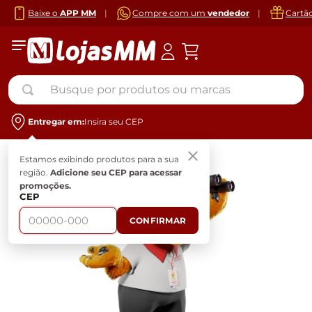
Baixe o
APP MM
|
Compre com um
vendedor
|
Cartã
Busque por produtos ou marcas
Entregar em:
Insira seu CEP
Estamos exibindo produtos para a sua
região.
Adicione seu CEP para acessar
promoções.
CEP
CONFIRMAR