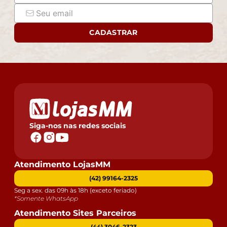
CADASTRAR
Siga-nos nas redes sociais
Atendimento LojasMM
(42) 99164-2325
Seg a sex. das 09h às 18h (exceto feriado)
*Somente WhatsApp
Atendimento Sites Parceiros
(44) 3046-2323