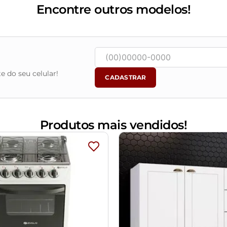
Encontre outros modelos!
com água, seguido de pano seco. Evitar exposição ao sol, para 
e do seu celular!
CADASTRAR
 objetos de decoração e eletros
m e o produto, por conta do tratamento de imagens e a calibraçã
alados e com total segurança
certifique-se de que passará normalmente por elevadores, port
Produtos mais vendidos!