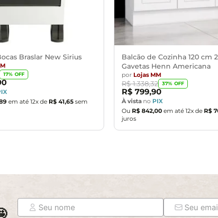
ocas Braslar New Sirius
Balcão de Cozinha 120 cm 2
MM
Gavetas Henn Americana
por
Lojas MM
17
% OFF
90
R$
1
.
338
,
32
37
% OFF
R$
799
,
90
PIX
À vista
no
PIX
89
em até
12
x de
R$
41
,
65
sem
Ou
R$
842
,
00
em até
12
x de
R$
7
juros
