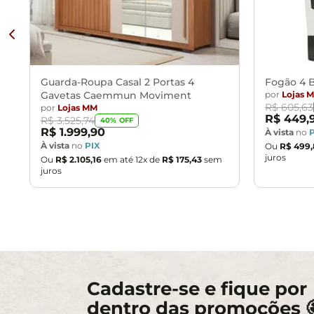
Guarda-Roupa Casal 2 Portas 4
Fogão 4 B
Gavetas Caemmun Moviment
por
Lojas 
R$
605
,
63
por
Lojas MM
R$
449
,
R$
3
.
525
,
74
40
% OFF
R$
1
.
999
,
90
À vista
no
À vista
no
PIX
Ou
R$
499
,
juros
Ou
R$
2
.
105
,
16
em até
12
x de
R$
175
,
43
sem
juros
Cadastre-se e fique por
dentro das promoções 