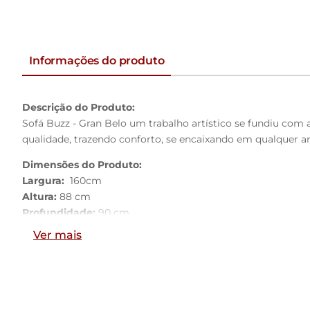
Informações do produto
Descrição do Produto:
Sofá Buzz - Gran Belo um trabalho artístico se fundiu co
qualidade, trazendo conforto, se encaixando em qualquer 
Dimensões do Produto:
Largura:
160cm
Altura:
88 cm
Profundidade:
90 cm
Ver mais
Características do Produto:
Estrutura:
Madeira, espuma e tecido
Encosto:
Almofadas soltas em fibra de silicone
Assento:
Fixo c/ percintas elásticas italiana, espuma HR28
Material dos Pés:
Boomerang em Madeira de Jequitibá