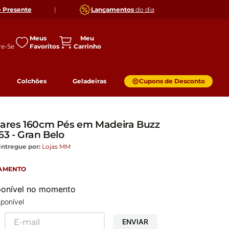
o
Presente
|
Lançamentos
do dia
Meus
Favoritos
Colchões
Geladeiras
Cupons de Desconto
gares 160cm Pés em Madeira Buzz
63 - Gran Belo
entregue por:
Lojas MM
GAMENTO
sponível no momento
ponível
ENVIAR