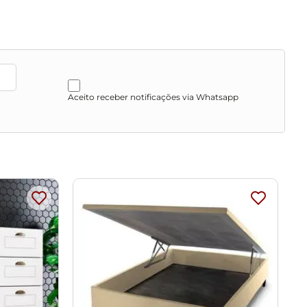
que o produto não sofra alterações na cor. Não limpar
Aceito receber notificações via Whatsapp
o de cores da sua tela.
as, escadas e/ou corredores, evitando assim futuros