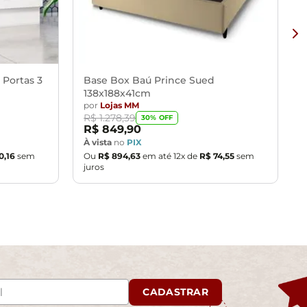
 Portas 3
Base Box Baú Prince Sued
138x188x41cm
por
Lojas MM
R$
1
.
278
,
39
30
% OFF
R$
849
,
90
À vista
no
PIX
0
,
16
sem
Ou
R$
894
,
63
em até
12
x de
R$
74
,
55
sem
juros
CADASTRAR