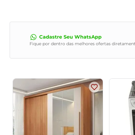
Revestimento:
Linho
Conteúdo da Embalagem:
1 Sofá
Necessita de Montagem:
Apenas os pés
Instruções/Cuidado:
Utilizar um pano levemente umedecido 
com escovas ou produtos abrasivos.
Cadastre Seu WhatsApp
Observações Importantes:
Fique por dentro das melhores ofertas diretament
- As imagens são meramente ilustrativas e não acompanham
- Pode haver alguma diferença de tonalidade entre a image
- Todos os nossos produtos são enviados devidamente emb
- Confira as dimensões do produto no momento da compra e 
desagrados ou imprevistos com a entrega do produto.