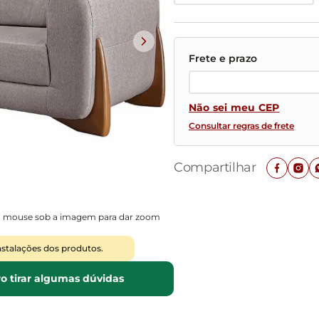
Mesas de Cabeceira
Ver todos
Baú Organizador
Ver todos
Não sei meu CEP
Consultar regras de frete
Compartilhar
o mouse sob a imagem para dar zoom
nstalações dos produtos.
o tirar algumas dúvidas