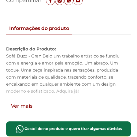
Compartilhar
Informações do produto
Descrição do Produto:
Sofá Buzz - Gran Belo um trabalho artístico se fundiu
com a energia e amor pela emoção. Um abraço. Um
toque. Uma peça inspirada nas sensações, produzida
com materiais de qualidade, trazendo conforto, se
encaixando em qualquer ambiente com um design
moderno e sofisticado. Adquira já!
Dimensões do Produto:
Ver mais
Largura:
160cm
Altura:
88 cm
Profundidade:
90 cm
Gostei deste produto e quero tirar algumas dúvidas
Características do Produto: