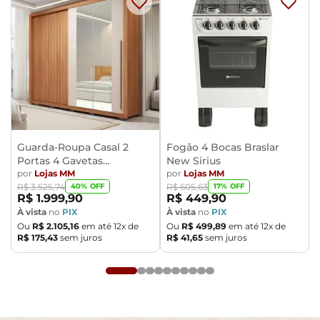
- Todos os nossos produtos são enviados devidamente
embalados e com total segurança
- Confira as dimensões do produto no momento da
compra e certifique-se de que passará normalmente
por elevadores, portas, escadas e/ou corredores,
evitando assim futuros desagrados ou imprevistos
com a entrega do produto.
Guarda-Roupa Casal 2
Fogão 4 Bocas Braslar
Portas 4 Gavetas
New Sirius
Caemmun Moviment
por
Lojas MM
por
Lojas MM
40
% OFF
17
% OFF
R$
3
.
525
,
74
R$
605
,
63
R$
1
.
999
,
90
R$
449
,
90
À vista
no
PIX
À vista
no
PIX
Ou
R$
2
.
105
,
16
em até
12
x de
Ou
R$
499
,
89
em até
12
x de
R$
175
,
43
sem juros
R$
41
,
65
sem juros