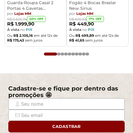
Guarda-Roupa Casal 2
Fogão 4 Bocas Braslar
Portas 4 Gavetas
New Sirius
Caemmun Moviment
por
Lojas MM
por
Lojas MM
40
% OFF
17
% OFF
R$
3
.
525
,
74
R$
605
,
63
R$
1
.
999
,
90
R$
449
,
90
À vista
no
PIX
À vista
no
PIX
Ou
R$
2
.
105
,
16
em até
12
x de
Ou
R$
499
,
89
em até
12
x de
R$
175
,
43
sem juros
R$
41
,
65
sem juros
Cadastre-se e fique por dentro das
promoções 🤩
CADASTRAR