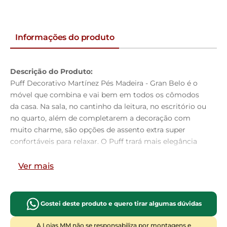
Informações do produto
Descrição do Produto:
Puff Decorativo Martínez Pés Madeira - Gran Belo é o
móvel que combina e vai bem em todos os cômodos
da casa. Na sala, no cantinho da leitura, no escritório ou
no quarto, além de completarem a decoração com
muito charme, são opções de assento extra super
confortáveis para relaxar. O Puff trará mais elegância
para o seu ambiente, leve e garanta já o seu!
Ver mais
Dimensões do Produto:
Largura:
100cm
Altura:
42cm
Gostei deste produto e quero tirar algumas dúvidas
Profundidade:
45cm
Altura do Assento ao Chão:
42cm
A Lojas MM não se responsabiliza por montagens e