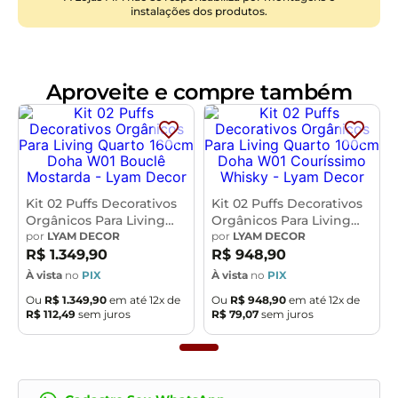
Altura dos Pés:
30cm
instalações dos produtos.
Peso:
20kg
Características do Produto:
Material da Estrutura:
Madeira de eucalipto
Aproveite e compre também
Assento:
Fixo em espuma D-26
Material dos Pés:
Madeira
Quantidade de Pés:
04 Pés
Tipo de Pés:
Fixo
Revestimento:
Veludo
Peso Suportado:
180Kg
Kit 02 Puffs Decorativos
Kit 02 Puffs Decorativos
Orgânicos Para Living
Orgânicos Para Living
Conteúdo da Embalagem:
1 Puff
Quarto 160cm Doha W01
por
LYAM DECOR
Quarto 100cm Doha W01
por
LYAM DECOR
Necessita de Montagem:
Sim
Bouclê Mostarda - Lyam
Couríssimo Whisky -
R$
1
.
349
,
90
R$
948
,
90
Instruções/Cuidado:
Indicado para uso residencial, sua
Decor
Lyam Decor
À vista
no
PIX
À vista
no
PIX
limpeza deve ser feita com pano úmido com água
Ou
R$
1
.
349
,
90
em até
12
x de
Ou
R$
948
,
90
em até
12
x de
limpa, sem esfregar. Pode passar álcool líquido de uso
R$
112
,
49
sem juros
R$
79
,
07
sem juros
doméstico na limpeza. Nunca sentar nos braços ou
encosto do produto
Observações Importantes:
- As imagens são meramente ilustrativas e não