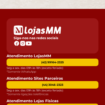
Siga-nos nas redes sociais
Atendimento LojasMM
(42) 99164-2325
Seg a sex. das 09h às 18h (exceto feriado)
*Somente WhatsApp
Atendimento Sites Parceiros
(44) 3046-2323
Seg a sex. das 09h às 18h (exceto feriado)
*Somente ligações telefônicas
Atendimento Lojas Físicas