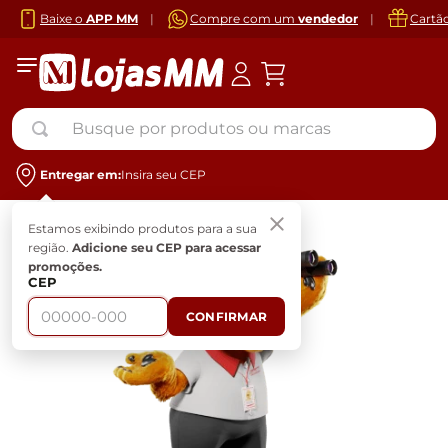
Baixe o
APP MM
|
Compre com um
vendedor
|
Cartã
Busque por produtos ou marcas
Entregar em:
Insira seu CEP
Estamos exibindo produtos para a sua
região.
Adicione seu CEP para acessar
promoções.
CEP
CONFIRMAR