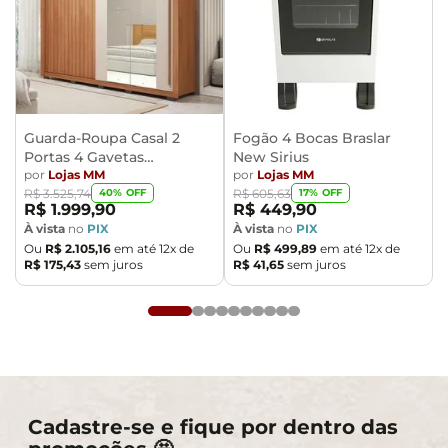
Guarda-Roupa Casal 2
Fogão 4 Bocas Braslar
Portas 4 Gavetas
New Sirius
Caemmun Moviment
por
Lojas MM
por
Lojas MM
40
% OFF
17
% OFF
R$
3
.
525
,
74
R$
605
,
63
R$
1
.
999
,
90
R$
449
,
90
À vista
no
PIX
À vista
no
PIX
Ou
R$
2
.
105
,
16
em até
12
x de
Ou
R$
499
,
89
em até
12
x de
R$
175
,
43
sem juros
R$
41
,
65
sem juros
Cadastre-se e fique por dentro das