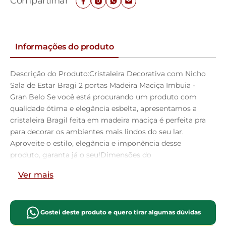
Compartilhar
Informações do produto
Descrição do Produto:Cristaleira Decorativa com Nicho
Sala de Estar Bragi 2 portas Madeira Maciça Imbuia -
Gran Belo Se você está procurando um produto com
qualidade ótima e elegância esbelta, apresentamos a
cristaleira Bragil feita em madeira maciça é perfeita pra
para decorar os ambientes mais lindos do seu lar.
Aproveite o estilo, elegância e imponência desse
produto, garanta já o seu!Dimensões do
Produto:Altura: 184 cmLargura: 87 cmProfundidade: 44 cmCar
Ver mais
do Produto:Material da Estrutura: Madeira
maciça;Detalhes: Espelhada prateleira de
vidro;Prateleiras: 04 ;Portas: 2 de
Vidro;Observação: 10 kg por Prateleira;Quantidade de
Gostei deste produto e quero tirar algumas dúvidas
Pés: 4;Tipo de Pés: Fixo;Conteúdo da Embalagem: 1