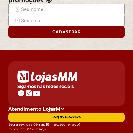
promoções 🤩
CADASTRAR
Siga-nos nas redes sociais
Atendimento LojasMM
(42) 99164-2325
Seg a sex. das 09h às 18h (exceto feriado)
*Somente WhatsApp