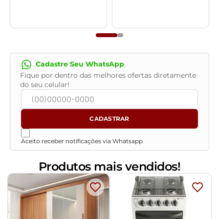
por subir ou descer escadas/elevadores ou pela
utilização de guinchos ou equipamentos similares para
acesso a pisos superiores em apartamentos, casas ou
escritórios. Estas despesas adicionais serão de
responsabilidade do cliente.- Confira as dimensões do
produto no momento da compra e certifique-se de que
Cadastre Seu WhatsApp
passará normalmente por elevadores, portas, escadas
Fique por dentro das melhores ofertas diretamente
e/ou corredores, evitando assim futuros desagrados ou
do seu celular!
imprevistos com a entrega do produto.
CADASTRAR
Aceito receber notificações via Whatsapp
Produtos mais vendidos!