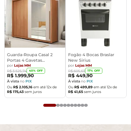
Guarda-Roupa Casal 2
Fogão 4 Bocas Braslar
Portas 4 Gavetas
New Sirius
Caemmun Moviment
por
Lojas MM
por
Lojas MM
40
% OFF
17
% OFF
R$
3
.
525
,
74
R$
605
,
63
R$
1
.
999
,
90
R$
449
,
90
À vista
no
PIX
À vista
no
PIX
Ou
R$
2
.
105
,
16
em até
12
x de
Ou
R$
499
,
89
em até
12
x de
R$
175
,
43
sem juros
R$
41
,
65
sem juros