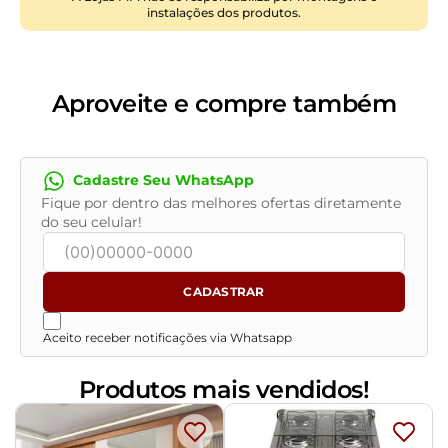
instalações dos produtos.
Tamanho:
Casal
Revestimento:
Suede
Conteúdo da Embalagem:
1 Cabeceira
Necessita de Montagem:
Sim, acompanha manual de
Aproveite e compre também
montagem, recomendamos que a montagem seja
feita por um profissional
Instruções/Cuidado:
Utilizar um pano levemente
Cadastre Seu WhatsApp
umedecido com água, seguido de pano seco. Evitar
Fique por dentro das melhores ofertas diretamente
exposição ao sol, para que o produto não sofra
do seu celular!
alterações na cor. Não limpar com escovas ou
produtos abrasivos
CADASTRAR
Aceito receber notificações via Whatsapp
Produtos mais vendidos!