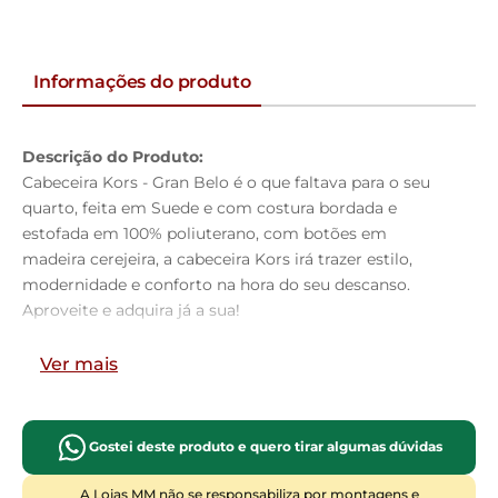
Informações do produto
Descrição do Produto:
Cabeceira Kors - Gran Belo é o que faltava para o seu
quarto, feita em Suede e com costura bordada e
estofada em 100% poliuterano, com botões em
madeira cerejeira, a cabeceira Kors irá trazer estilo,
modernidade e conforto na hora do seu descanso.
Aproveite e adquira já a sua!
Dimensões do Produto:
Ver mais
Altura:
125cm
Largura:
140cm
Profundidade:
09cm
Gostei deste produto e quero tirar algumas dúvidas
Características do Produto:
Material da Estrutura:
Madeira industrializada
A Lojas MM não se responsabiliza por montagens e