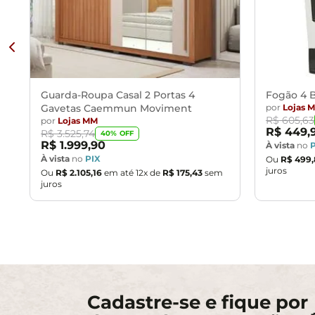
Guarda-Roupa Casal 2 Portas 4
Fogão 4 B
Gavetas Caemmun Moviment
por
Lojas 
R$
605
,
63
por
Lojas MM
R$
449
,
R$
3
.
525
,
74
40
% OFF
R$
1
.
999
,
90
À vista
no
À vista
no
PIX
Ou
R$
499
,
juros
Ou
R$
2
.
105
,
16
em até
12
x de
R$
175
,
43
sem
juros
Cadastre-se e fique por