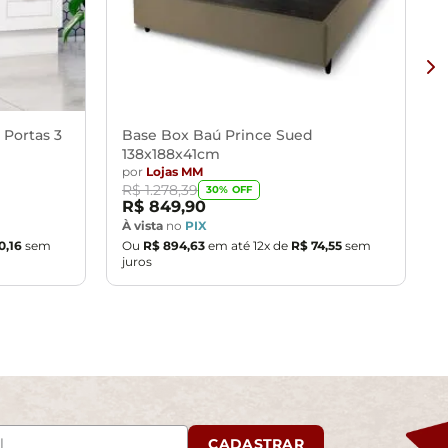
 Portas 3
Base Box Baú Prince Sued
138x188x41cm
por
Lojas MM
R$
1
.
278
,
39
30
% OFF
R$
849
,
90
À vista
no
PIX
0
,
16
sem
Ou
R$
894
,
63
em até
12
x de
R$
74
,
55
sem
juros
CADASTRAR