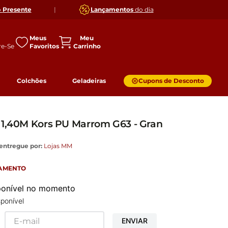
o
Presente
|
Lançamentos
do dia
Meus
Favoritos
Colchões
Geladeiras
Cupons de Desconto
 1,40M Kors PU Marrom G63 - Gran
entregue por:
Lojas MM
GAMENTO
sponível no momento
ponível
ENVIAR