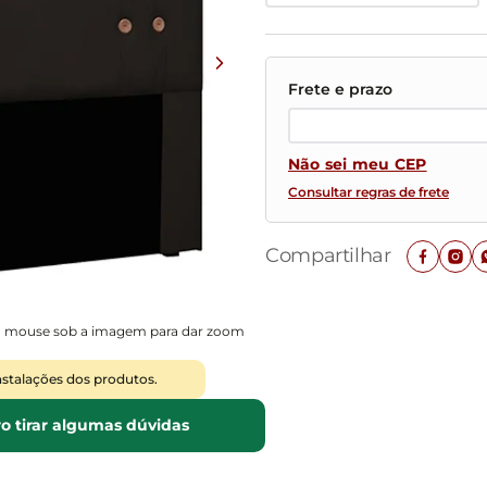
Mesas de Cabeceira
Ver todos
Baú Organizador
Ver todos
Não sei meu CEP
Consultar regras de frete
Compartilhar
o mouse sob a imagem para dar zoom
nstalações dos produtos.
o tirar algumas dúvidas