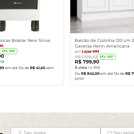
ocas Braslar New Sirius
Balcão de Cozinha 120 cm 2
MM
Gavetas Henn Americana
por
Lojas MM
17
% OFF
90
R$
1
.
338
,
32
37
% OFF
R$
799
,
90
PIX
À vista
no
PIX
89
em até
12
x de
R$
41
,
65
sem
Ou
R$
842
,
00
em até
12
x de
R$
7
juros