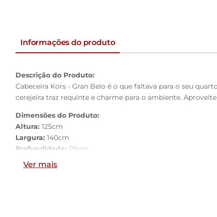
Informações do produto
Descrição do Produto:
Cabeceira Kors - Gran Belo é o que faltava para o seu qu
cerejeira traz requinte e charme para o ambiente. Aproveite 
Dimensões do Produto:
Altura:
125cm
Largura:
140cm
Profundidade:
09cm
Ver mais
Características do Produto:
Material da Estrutura:
Madeira industrializada e Espuma D
Tamanho:
Casal
Revestimento:
PU
Conteúdo da Embalagem:
1 Cabeceira