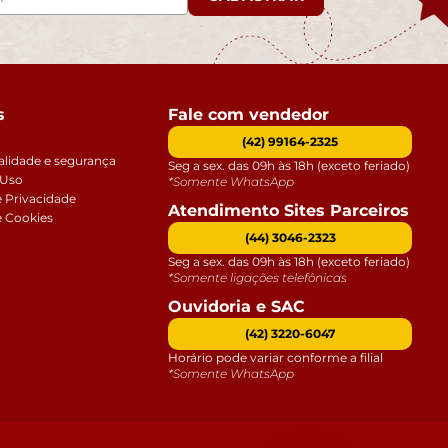
s
Fale com vendedor
(42) 99164-2325
alidade e segurança
Seg a sex. das 09h às 18h (exceto feriado)
 Uso
*Somente WhatsApp
e Privacidade
Atendimento Sites Parceiros
e Cookies
(44) 3046-2323
Seg a sex. das 09h às 18h (exceto feriado)
*Somente ligações telefônicas
Ouvidoria e SAC
(42) 3220-6047
Horário pode variar conforme a filial
*Somente WhatsApp