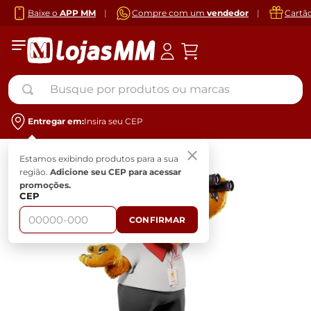
Baixe o
APP MM
|
Compre com um
vendedor
|
Cartã
Busque por produtos ou marcas
Entregar em:
Insira seu CEP
Estamos exibindo produtos para a sua
região.
Adicione seu CEP para acessar
promoções.
CEP
CONFIRMAR