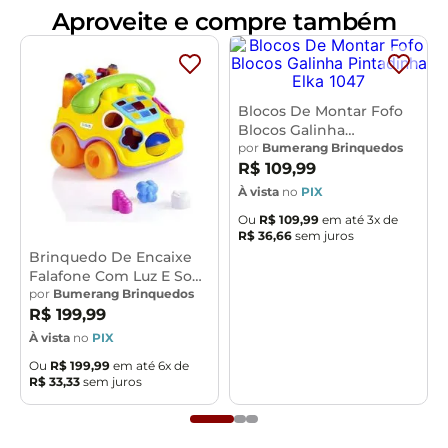
Aproveite e compre também
Certificado INMETRO: CE-BRI/IQB 1312 - NM 300/2002 -
OCP 0006
Blocos De Montar Fofo
Blocos Galinha
Pintadinha Elka 1047
por
Bumerang Brinquedos
R$
109
,
99
À vista
no
PIX
Ou
R$
109
,
99
em até
3
x de
R$
36
,
66
sem juros
Brinquedo De Encaixe
Falafone Com Luz E Som
Amarelo Tateti 0849
por
Bumerang Brinquedos
R$
199
,
99
À vista
no
PIX
Ou
R$
199
,
99
em até
6
x de
R$
33
,
33
sem juros