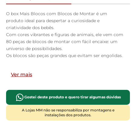
O box Mais Blocos com Blocos de Montar é um
produto ideal para despertar a curiosidade e
criatividade dos bebês.
Com cores vibrantes e figuras de animais, ele vem com
80 peças de blocos de montar com fácil encaixe: um
universo de possibilidades.
Os blocos são peças grandes que evitam ser engolidas.
Características:
Ver mais
Material: Plástico.
Recomendado para crianças a partir de 18 meses.
Especificações:
Gostei deste produto e quero tirar algumas dúvidas
Marca: Dismat.
A Lojas MM não se responsabiliza por montagens e
Ref.: MK380.
instalações dos produtos.
Dimensões aproximadas da embalagem (AxLxP) 29 x
26,9 x 15 cm.
Peso bruto aproximado: 800 gramas.