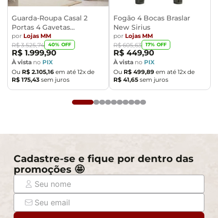
Guarda-Roupa Casal 2
Fogão 4 Bocas Braslar
Portas 4 Gavetas
New Sirius
Caemmun Moviment
por
Lojas MM
por
Lojas MM
40
% OFF
17
% OFF
R$
3
.
525
,
74
R$
605
,
63
R$
1
.
999
,
90
R$
449
,
90
À vista
no
PIX
À vista
no
PIX
Ou
R$
2
.
105
,
16
em até
12
x de
Ou
R$
499
,
89
em até
12
x de
R$
175
,
43
sem juros
R$
41
,
65
sem juros
Cadastre-se e fique por dentro das
promoções 🤩