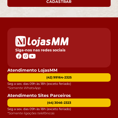
CADASTRAR
Siga-nos nas redes sociais
Atendimento LojasMM
(42) 99164-2325
Seg a sex. das 09h às 18h (exceto feriado)
*Somente WhatsApp
Atendimento Sites Parceiros
(44) 3046-2323
Seg a sex. das 09h às 18h (exceto feriado)
*Somente ligações telefônicas