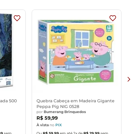
lada 500
Quebra Cabeça em Madeira Gigante
Peppa Pig NIG 0528
por
Bumerang Brinquedos
R$
59
,
99
À vista
no
PIX
À
99
sem
Ou
R$
59
,
99
em até
2
x de
R$
29
,
99
sem