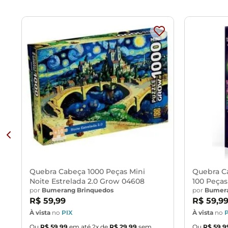
o
Quebra Cabeça 1000 Peças Mini
Quebra C
Noite Estrelada 2.0 Grow 04608
100 Peças
por
Bumerang Brinquedos
por
Bumera
R$
59
,
99
R$
59
,
9
À vista
no
PIX
À vista
no
Ou
R$
59
,
99
em até
2
x de
R$
29
,
99
sem
Ou
R$
59
,
9