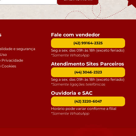
s
Fale com vendedor
(42) 99164-2325
alidade e segurança
Seg a sex. das 09h às 18h (exceto feriado)
 Uso
*Somente WhatsApp
e Privacidade
Atendimento Sites Parceiros
e Cookies
(44) 3046-2323
Seg a sex. das 09h às 18h (exceto feriado)
*Somente ligações telefônicas
Ouvidoria e SAC
(42) 3220-6047
Horário pode variar conforme a filial
*Somente WhatsApp