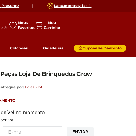
o
Presente
|
Lançamentos
do dia
Meus
Favoritos
Colchões
Geladeiras
Cupons de Desconto
Peças Loja De Brinquedos Grow
entregue por:
Lojas MM
GAMENTO
sponível no momento
ponível
ENVIAR