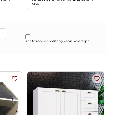
juros
j
Aceito receber notificações via Whatsapp