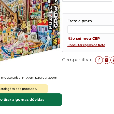
Mesas de Cabeceira
Ver todos
Baú Organizador
Ver todos
Não sei meu CEP
Consultar regras de frete
Compartilhar
o mouse sob a imagem para dar zoom
nstalações dos produtos.
o tirar algumas dúvidas