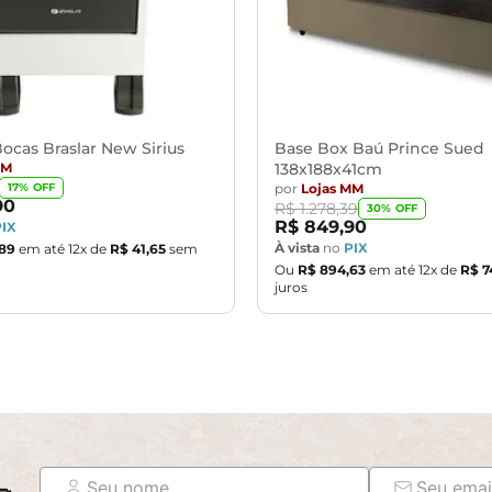
ocas Braslar New Sirius
Base Box Baú Prince Sued
MM
138x188x41cm
por
Lojas MM
17
% OFF
90
R$
1
.
278
,
39
30
% OFF
R$
849
,
90
PIX
À vista
no
PIX
89
em até
12
x de
R$
41
,
65
sem
Ou
R$
894
,
63
em até
12
x de
R$
7
juros