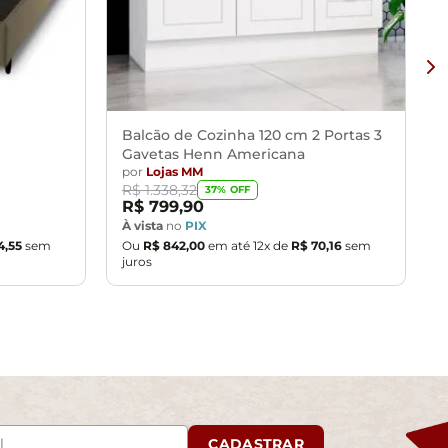
Balcão de Cozinha 120 cm 2 Portas 3
Gavetas Henn Americana
por
Lojas MM
R$
1
.
338
,
32
37
% OFF
R$
799
,
90
À vista
no
PIX
4
,
55
sem
Ou
R$
842
,
00
em até
12
x de
R$
70
,
16
sem
juros
CADASTRAR