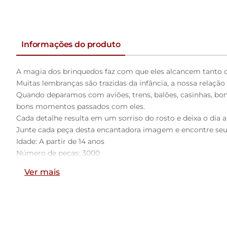
Informações do produto
A magia dos brinquedos faz com que eles alcancem tanto o 
Muitas lembranças são trazidas da infância, a nossa relação
Quando deparamos com aviões, trens, balões, casinhas, bo
bons momentos passados com eles.
Cada detalhe resulta em um sorriso do rosto e deixa o dia a
Junte cada peça desta encantadora imagem e encontre seu 
Idade: A partir de 14 anos
Número de peças: 3000
Dimensões em centímetros: 76,7 x 121,0 cm
Ver mais