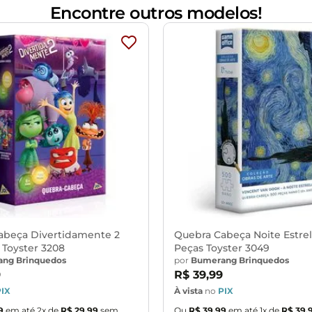
Encontre outros modelos!
abeça Divertidamente 2
Quebra Cabeça Noite Estre
 Toyster 3208
Peças Toyster 3049
ng Brinquedos
por
Bumerang Brinquedos
9
R$
39
,
99
PIX
À vista
no
PIX
9
em até
2
x de
R$
29
,
99
sem
Ou
R$
39
,
99
em até
1
x de
R$
39
,