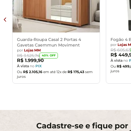
Guarda-Roupa Casal 2 Portas 4
Fogão 4 B
Gavetas Caemmun Moviment
por
Lojas 
R$
605
,
63
por
Lojas MM
R$
449
,
R$
3
.
525
,
74
40
% OFF
R$
1
.
999
,
90
À vista
no
À vista
no
PIX
Ou
R$
499
,
juros
Ou
R$
2
.
105
,
16
em até
12
x de
R$
175
,
43
sem
juros
Cadastre-se e fique por