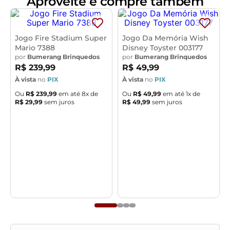
Aproveite e compre também
Jogo Fire Stadium Super
Jogo Da Memória Wish
Mario 7388
Disney Toyster 003177
por
Bumerang Brinquedos
por
Bumerang Brinquedos
R$
239
,
99
R$
49
,
99
À vista
no
PIX
À vista
no
PIX
Ou
R$
239
,
99
em até
8
x de
Ou
R$
49
,
99
em até
1
x de
R$
29
,
99
sem juros
R$
49
,
99
sem juros