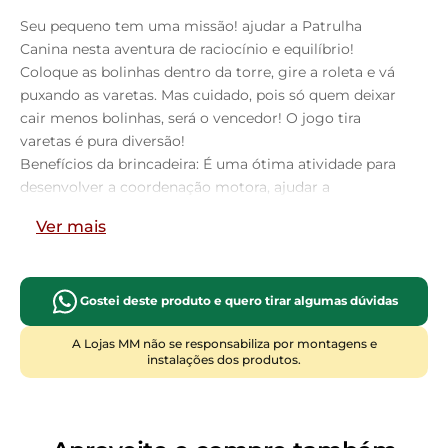
Seu pequeno tem uma missão! ajudar a Patrulha
Canina nesta aventura de raciocínio e equilíbrio!
Coloque as bolinhas dentro da torre, gire a roleta e vá
puxando as varetas. Mas cuidado, pois só quem deixar
cair menos bolinhas, será o vencedor! O jogo tira
varetas é pura diversão!
Benefícios da brincadeira: É uma ótima atividade para
desenvolver a coordenação motora, ajudar a
desenvolver a noção de espaço, o raciocínio lógico e a
Ver mais
concentração. Esses benefícios vão ajudar seu pequeno
nas atividades do cotidiano, como: manusear objetos e
tomar decisões.
Faixa Etária: 4+ anos.
Gostei deste produto e quero tirar algumas dúvidas
Contém: 1 Torre, 1 base, 1 roleta, 20 bolinhas, 24 varetas,
A Lojas MM não se responsabiliza por montagens e
1 Manual de instruções e 1 folha de adesivo.
instalações dos produtos.
De 2 a 4 Participantes