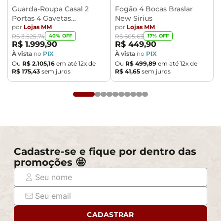
Guarda-Roupa Casal 2
Fogão 4 Bocas Braslar
Portas 4 Gavetas
New Sirius
Caemmun Moviment
por
Lojas MM
por
Lojas MM
40
% OFF
17
% OFF
R$
3
.
525
,
74
R$
605
,
63
R$
1
.
999
,
90
R$
449
,
90
À vista
no
PIX
À vista
no
PIX
Ou
R$
2
.
105
,
16
em até
12
x de
Ou
R$
499
,
89
em até
12
x de
R$
175
,
43
sem juros
R$
41
,
65
sem juros
Cadastre-se e fique por dentro das
promoções 🤩
CADASTRAR