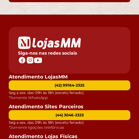
Siga-nos nas redes sociais
Atendimento LojasMM
(42) 99164-2325
Seg a sex. das 09h às 18h (exceto feriado)
*Somente WhatsApp
Atendimento Sites Parceiros
(44) 3046-2323
Seg a sex. das 09h às 18h (exceto feriado)
*Somente ligações telefônicas
Atendimento Lojas Físicas