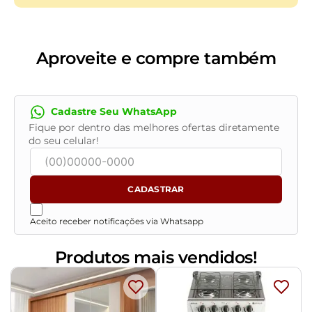
Idade Recomendada: Acima de 03 anos de idade
Itens inclusos: 1 Boneca - 1 Chupeta - 1 termômetro - 1
estetoscópio - 1 tesourinha - 1 seringa- 1 mamadeira - 4
curativos e 1 carteirinha de vacinação.
Aproveite e compre também
Cadastre Seu WhatsApp
Fique por dentro das melhores ofertas diretamente
do seu celular!
CADASTRAR
Aceito receber notificações via Whatsapp
Produtos mais vendidos!