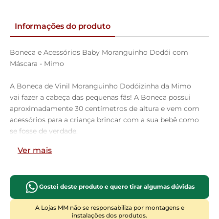
Informações do produto
Boneca e Acessórios Baby Moranguinho Dodói com
Máscara - Mimo
A Boneca de Vinil Moranguinho Dodóizinha da Mimo
vai fazer a cabeça das pequenas fãs! A Boneca possui
aproximadamente 30 centímetros de altura e vem com
acessórios para a criança brincar com a sua bebê como
se fosse de verdade.
Ver mais
Os detalhes são bem realistas, a pintura bem
desenvolvida e a boneca também conta com cerca de
5 pontos de articulações, nos braços, nas pernas, na
cabeça!
Gostei deste produto e quero tirar algumas dúvidas
A Lojas MM não se responsabiliza por montagens e
Material: Plástico
instalações dos produtos.