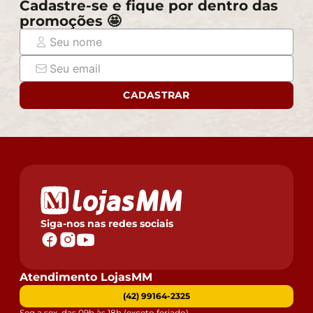
Cadastre-se e fique por dentro das
promoções 🤩
CADASTRAR
Siga-nos nas redes sociais
Atendimento LojasMM
(42) 99164-2325
Seg a sex. das 09h às 18h (exceto feriado)