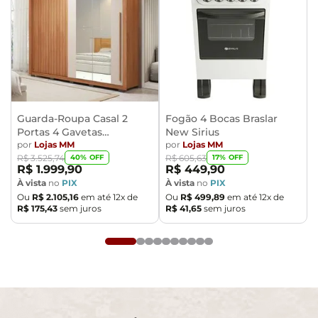
Guarda-Roupa Casal 2
Fogão 4 Bocas Braslar
Portas 4 Gavetas
New Sirius
Caemmun Moviment
por
Lojas MM
por
Lojas MM
40
% OFF
17
% OFF
R$
3
.
525
,
74
R$
605
,
63
R$
1
.
999
,
90
R$
449
,
90
À vista
no
PIX
À vista
no
PIX
Ou
R$
2
.
105
,
16
em até
12
x de
Ou
R$
499
,
89
em até
12
x de
R$
175
,
43
sem juros
R$
41
,
65
sem juros