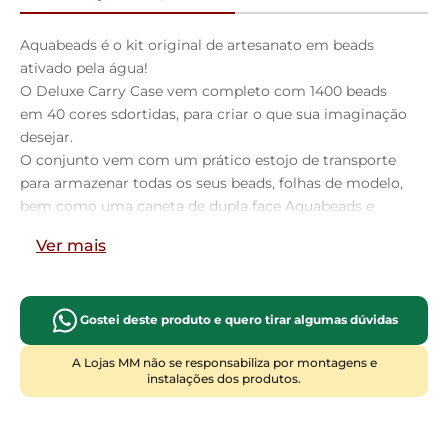
Aquabeads é o kit original de artesanato em beads
ativado pela água!
O Deluxe Carry Case vem completo com 1400 beads
em 40 cores sdortidas, para criar o que sua imaginação
desejar.
O conjunto vem com um prático estojo de transporte
para armazenar todas os seus beads, folhas de modelo,
bem como uma caneta de dupla face Aquabeads e
spray, e até mesmo creation display e design peg para
Ver mais
decorar suas criações.
O Deluxe Carry Case é adequado para aqueles que
acabam de começar sua aventura da Aquabeads - ele
vem até mesmo com três folhas de modelo para
Gostei deste produto e quero tirar algumas dúvidas
inspirar você.
A Lojas MM não se responsabiliza por montagens e
Quando as criações de beads estiverem
instalações dos produtos.
completamente secas após 60 minutos, tire
cuidadosamente a criação da bandeja e decore na
estojo de transporte ou no creation display com design