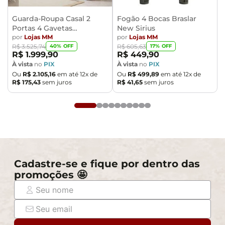
Guarda-Roupa Casal 2
Fogão 4 Bocas Braslar
Portas 4 Gavetas
New Sirius
Caemmun Moviment
por
Lojas MM
por
Lojas MM
40
% OFF
17
% OFF
R$
3
.
525
,
74
R$
605
,
63
R$
1
.
999
,
90
R$
449
,
90
À vista
no
PIX
À vista
no
PIX
Ou
R$
2
.
105
,
16
em até
12
x de
Ou
R$
499
,
89
em até
12
x de
R$
175
,
43
sem juros
R$
41
,
65
sem juros
Cadastre-se e fique por dentro das
promoções 🤩