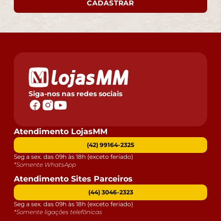
CADASTRAR
Siga-nos nas redes sociais
Atendimento LojasMM
(42) 99164-2325
Seg a sex. das 09h às 18h (exceto feriado)
*Somente WhatsApp
Atendimento Sites Parceiros
(44) 3046-2323
Seg a sex. das 09h às 18h (exceto feriado)
*Somente ligações telefônicas