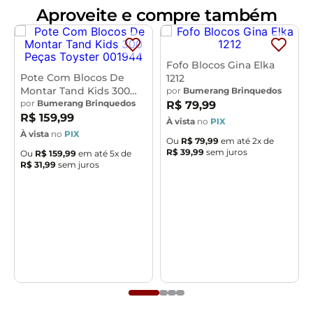
peg.
Aproveite e compre também
O estojo de transporte e o creation display tem
orifícios para fixar suas criações com os design peg
incluídos, e as criações podem ser substituídas a
Fofo Blocos Gina Elka
qualquer momento.
Pote Com Blocos De
1212
Decore sua estojo de transporte com as criações
Montar Tand Kids 300
por
Bumerang Brinquedos
favoritas e leve em qualquer lugar, ou até mesmo exiba
Peças Toyster 001944
por
Bumerang Brinquedos
R$
79
,
99
R$
159
,
99
em seu quarto! Inclui mais de 1400 star, solid e jewel
À vista
no
PIX
À vista
no
PIX
beads em 40 cores, estojo de transporte com paleta de
Ou
R$
79
,
99
em até
2
x de
beads, caneta Aquabeads de dupla face, spray, creation
R$
39
,
99
sem juros
Ou
R$
159
,
99
em até
5
x de
R$
31
,
99
sem juros
display, design peg, 3 folhas de modelo e instruções.
Varios acessórios para conectar no display decorativo.