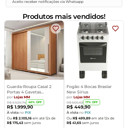
Aceito receber notificações via Whatsapp
Produtos mais vendidos!
Guarda-Roupa Casal 2
Fogão 4 Bocas Braslar
Portas 4 Gavetas
New Sirius
Caemmun Moviment
por
Lojas MM
por
Lojas MM
40
% OFF
17
% OFF
R$
3
.
525
,
74
R$
605
,
63
R$
1
.
999
,
90
R$
449
,
90
À vista
no
PIX
À vista
no
PIX
Ou
R$
2
.
105
,
16
em até
12
x de
Ou
R$
499
,
89
em até
12
x de
R$
175
,
43
sem juros
R$
41
,
65
sem juros