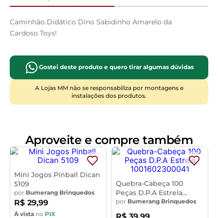
Caminhão Didático Dino Sabidinho Amarelo da
Cardoso Toys!
Gostei deste produto e quero tirar algumas dúvidas
A Lojas MM não se responsabiliza por montagens e
instalações dos produtos.
Aproveite e compre também
Mini Jogos Pinball Dican
Quebra-Cabeça 100
5109
Peças D.P.A Estrela
por
Bumerang Brinquedos
1001602300041
por
Bumerang Brinquedos
R$
29
,
99
À vista
no
PIX
R$
39
,
99