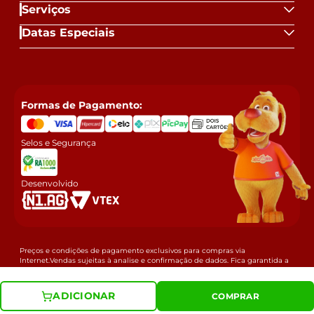
Serviços
Datas Especiais
Formas de Pagamento:
Selos e Segurança
Desenvolvido
Preços e condições de pagamento exclusivos para compras via
Internet.Vendas sujeitas à analise e confirmação de dados. Fica garantida a
empresa a eventual retificação das ofertas e erros de digitação que possam
ter sido veiculados, podendo ser estornado a compra. MERCADOMÓVEIS
LTDA / CNPJ: 77.500.049/0084-65 Rua Victor Meirelles - Ronda, 288 - CEP:
ADICIONAR
COMPRAR
84051300 - Ponta Grossa - PR
© Copyright 2025