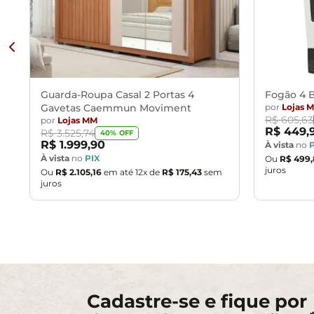
Guarda-Roupa Casal 2 Portas 4
Fogão 4 B
Gavetas Caemmun Moviment
por
Lojas 
R$
605
,
63
por
Lojas MM
R$
449
,
R$
3
.
525
,
74
40
% OFF
R$
1
.
999
,
90
À vista
no
À vista
no
PIX
Ou
R$
499
,
juros
Ou
R$
2
.
105
,
16
em até
12
x de
R$
175
,
43
sem
juros
Cadastre-se e fique por