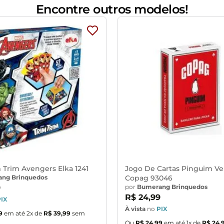
Encontre outros modelos!
Para O Fim De Semana, Para Praia, Para Presente
 Trim Avengers Elka 1241
Jogo De Cartas Pinguim V
ng Brinquedos
Copag 93046
por
Bumerang Brinquedos
9
R$
24
,
99
PIX
À vista
no
PIX
9
em até
2
x de
R$
39
,
99
sem
Ou
R$
24
,
99
em até
1
x de
R$
24
,