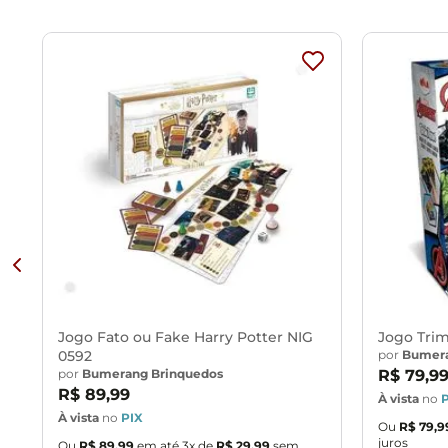
Idade: 4 +
Ocasião de Jogo: Para Aprender, Para Família, Para Jogar, 
Quantidade de Pessoas: 2 ou mais
Tempo de jogo: 30 min
Tipo de Jogo: Educacional, Jogos Rápidos
Jogo Fato ou Fake Harry Potter NIG
Jogo Trim
0592
por
Bumera
por
Bumerang Brinquedos
R$
79
,
9
R$
89
,
99
À vista
no
À vista
no
PIX
Ou
R$
79
,
9
juros
Ou
R$
89
,
99
em até
3
x de
R$
29
,
99
sem