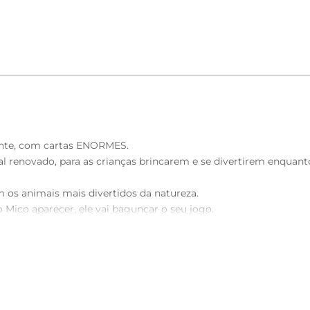
ente, com cartas ENORMES.
enovado, para as crianças brincarem e se divertirem enquanto
 os animais mais divertidos da natureza.
o Mico aparecer, ele vai bagunçar o seu jogo.
 ampliação de vocabulário e capacidade de memorização.