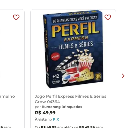
ermelho
Jogo Perfil Express Filmes E Séries
Grow 04364
por
Bumerang Brinquedos
R$
49
,
99
À vista
no
PIX
À
99
sem
Ou
R$
49
,
99
em até
1
x de
R$
49
,
99
sem