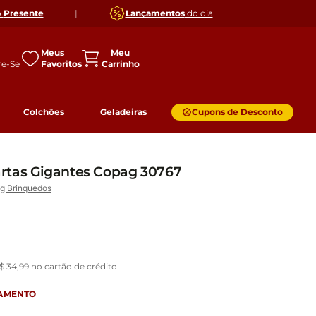
o
Presente
|
Lançamentos
do dia
Meus
Favoritos
Colchões
Geladeiras
Cupons de Desconto
rtas Gigantes Copag 30767
g Brinquedos
$
34
,
99
no cartão de crédito
GAMENTO