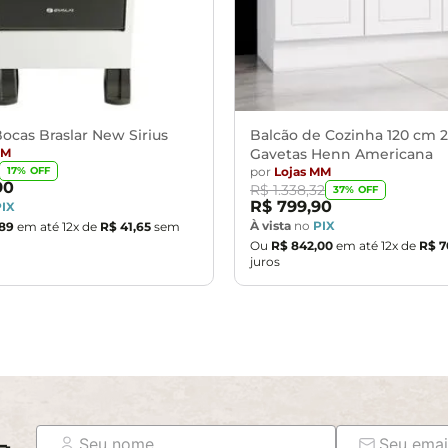
ocas Braslar New Sirius
Balcão de Cozinha 120 cm 2
MM
Gavetas Henn Americana
por
Lojas MM
17
% OFF
90
R$
1
.
338
,
32
37
% OFF
R$
799
,
90
PIX
À vista
no
PIX
89
em até
12
x de
R$
41
,
65
sem
Ou
R$
842
,
00
em até
12
x de
R$
7
juros