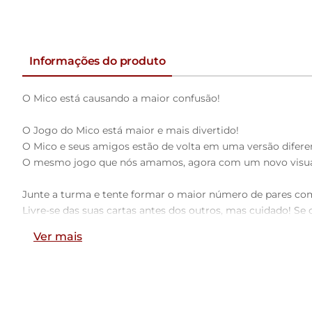
Informações do produto
O Mico está causando a maior confusão!
O Jogo do Mico está maior e mais divertido!
O Mico e seus amigos estão de volta em uma versão difer
O mesmo jogo que nós amamos, agora com um novo visual r
Junte a turma e tente formar o maior número de pares com
Livre-se das suas cartas antes dos outros, mas cuidado! Se 
Ver mais
Contém um total de 25 unidades de cartas.
O Jogo Mico Cartas Gigantes desenvolve funções motoras,
DADOS TÉCNICOS