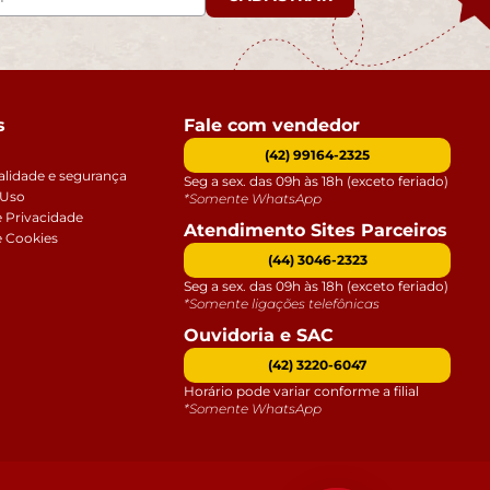
s
Fale com vendedor
(42) 99164-2325
alidade e segurança
Seg a sex. das 09h às 18h (exceto feriado)
 Uso
*Somente WhatsApp
e Privacidade
Atendimento Sites Parceiros
e Cookies
(44) 3046-2323
Seg a sex. das 09h às 18h (exceto feriado)
*Somente ligações telefônicas
Ouvidoria e SAC
(42) 3220-6047
Horário pode variar conforme a filial
*Somente WhatsApp