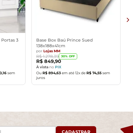
 Portas 3
Base Box Baú Prince Sued
138x188x41cm
por
Lojas MM
R$
1
.
278
,
39
30
% OFF
R$
849
,
90
À vista
no
PIX
0
,
16
sem
Ou
R$
894
,
63
em até
12
x de
R$
74
,
55
sem
juros
CADASTRAR