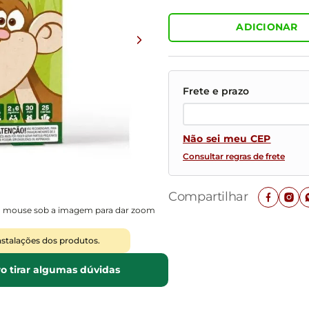
Mesas de Cabeceira
Ver todos
Baú Organizador
Ver todos
ADICIONAR
Não sei meu CEP
Consultar regras de frete
Compartilhar
o mouse sob a imagem para dar zoom
nstalações dos produtos.
o tirar algumas dúvidas