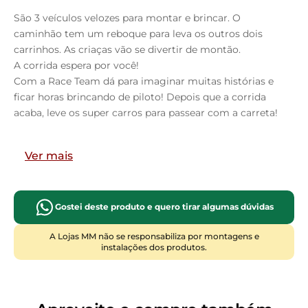
São 3 veículos velozes para montar e brincar. O
caminhão tem um reboque para leva os outros dois
carrinhos. As criaças vão se divertir de montão.
A corrida espera por você!
Com a Race Team dá para imaginar muitas histórias e
ficar horas brincando de piloto! Depois que a corrida
acaba, leve os super carros para passear com a carreta!
Especificações
Ver mais
Conteúdo da Embalagem: 26 peças para montar
Idade Recomendada: A partir de 6 meses de idade
Certificação CE-BRI-INNAC-00877-01A.
Gostei deste produto e quero tirar algumas dúvidas
A Lojas MM não se responsabiliza por montagens e
instalações dos produtos.