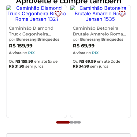
Aproveite e compre também
Caminhão Diamond
Caminhão Betoneira
Truck Cegonheira
Brutale Amarelo Roma
Branco Roma Jensen
por
Bumerang Brinquedos
Jensen 1535
por
Bumerang Brinquedos
1321
R$
159
,
99
R$
69
,
99
À vista
no
PIX
À vista
no
PIX
Ou
R$
159
,
99
em até
5
x de
Ou
R$
69
,
99
em até
2
x de
R$
31
,
99
sem juros
R$
34
,
99
sem juros