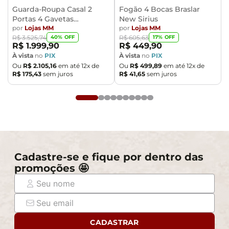
Guarda-Roupa Casal 2
Fogão 4 Bocas Braslar
Portas 4 Gavetas
New Sirius
Caemmun Moviment
por
Lojas MM
por
Lojas MM
40
% OFF
17
% OFF
R$
3
.
525
,
74
R$
605
,
63
R$
1
.
999
,
90
R$
449
,
90
À vista
no
PIX
À vista
no
PIX
Ou
R$
2
.
105
,
16
em até
12
x de
Ou
R$
499
,
89
em até
12
x de
R$
175
,
43
sem juros
R$
41
,
65
sem juros
Cadastre-se e fique por dentro das
promoções 🤩
CADASTRAR