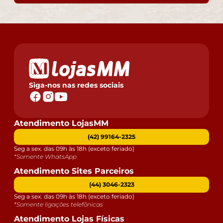
Siga-nos nas redes sociais
Atendimento LojasMM
(42) 99164-2325
Seg a sex. das 09h às 18h (exceto feriado)
*Somente WhatsApp
Atendimento Sites Parceiros
(44) 3046-2323
Seg a sex. das 09h às 18h (exceto feriado)
*Somente ligações telefônicas
Atendimento Lojas Físicas