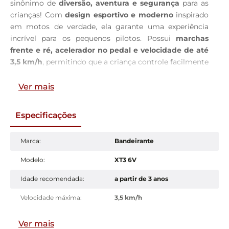
sinônimo de
diversão, aventura e segurança
para as
crianças! Com
design esportivo e moderno
inspirado
em motos de verdade, ela garante uma experiência
incrível para os pequenos pilotos. Possui
marchas
frente e ré, acelerador no pedal e velocidade de até
3,5 km/h
, permitindo que a criança controle facilmente
o movimento e brinque com autonomia e confiança.
Ver mais
Projetada para
estimular a coordenação motora, o
equilíbrio e a noção de espaço
, a Moto XT3 é perfeita
Especificações
para acompanhar o crescimento e desenvolvimento
das crianças. Sua
bateria recarregável de 6V
garante
longas horas de diversão, enquanto o sistema de freio
Marca
:
Bandeirante
automático e o assento anatômico proporcionam
Modelo
:
XT3 6V
conforto e segurança durante o uso.
Idade recomendada
:
a partir de 3 anos
Com a
qualidade Bandeirante,
referência em
brinquedos infantis, esta moto é
resistente e durável
,
Velocidade máxima
:
3,5 km/h
feita para acompanhar muitas aventuras sobre rodas.
Ideal para uso em superfícies planas e lisas, a XT3 6V é a
Bateria
:
recarregável 6V
Ver mais
escolha perfeita para transformar o dia das crianças em