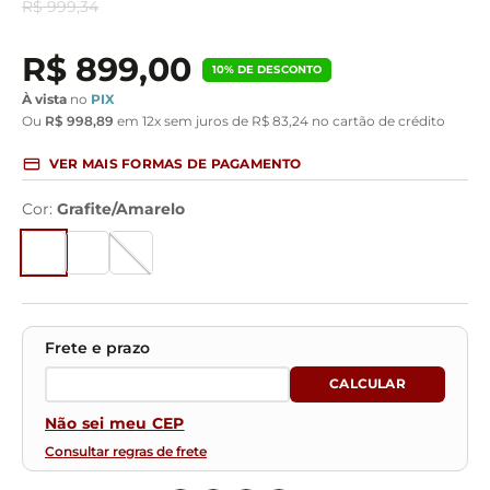
R$
999
,
34
R$
899
,
00
10
% DE DESCONTO
À vista
no
PIX
Ou
R$
998
,
89
em
12
x sem juros de
R$
83
,
24
no cartão de crédito
VER MAIS FORMAS DE PAGAMENTO
Cor
:
Grafite/Amarelo
Não sei meu CEP
Consultar regras de frete