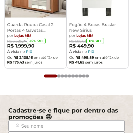
Guarda-Roupa Casal 2
Fogão 4 Bocas Braslar
Portas 4 Gavetas
New Sirius
Caemmun Moviment
por
Lojas MM
por
Lojas MM
40
% OFF
17
% OFF
R$
3
.
525
,
74
R$
605
,
63
R$
1
.
999
,
90
R$
449
,
90
À vista
no
PIX
À vista
no
PIX
Ou
R$
2
.
105
,
16
em até
12
x de
Ou
R$
499
,
89
em até
12
x de
R$
175
,
43
sem juros
R$
41
,
65
sem juros
Cadastre-se e fique por dentro das
promoções 🤩