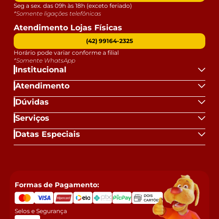
Seg a sex. das 09h às 18h (exceto feriado)
*Somente ligações telefônicas
Atendimento Lojas Físicas
(42) 99164-2325
Horário pode variar conforme a filial
*Somente WhatsApp
Institucional
Atendimento
Dúvidas
Serviços
Datas Especiais
Formas de Pagamento:
Selos e Segurança