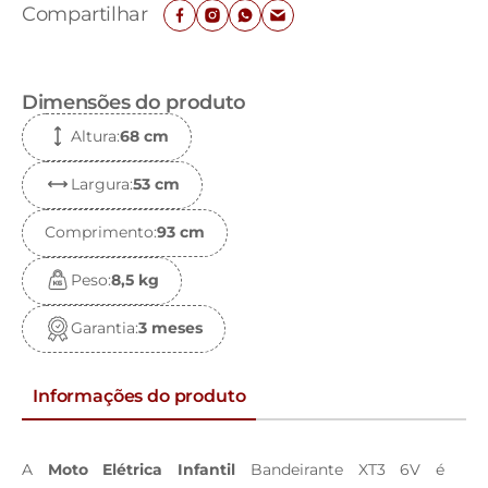
Compartilhar
Dimensões do produto
Altura
:
68 c
m
Largura
:
53 c
m
Comprimento
:
93 c
m
Peso
:
8,5 k
g
Garantia
:
3 meses
Informações do produto
A
Moto Elétrica Infantil
Bandeirante XT3 6V é