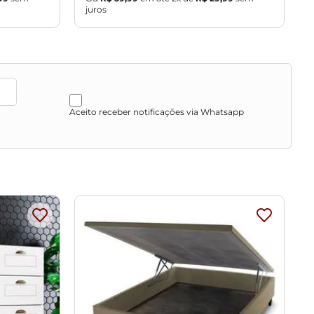
juros
j
Aceito receber notificações via Whatsapp