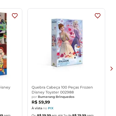
Disney
Quebra Cabeça 100 Peças Frozen
Disney Toyster 002988
por
Bumerang Brinquedos
R$
59
,
99
À vista
no
PIX
À
99
sem
Ou
R$
59
,
99
em até
2
x de
R$
29
,
99
sem