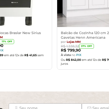
ocas Braslar New Sirius
Balcão de Cozinha 120 cm 2
MM
Gavetas Henn Americana
por
Lojas MM
17
% OFF
90
R$
1
.
338
,
32
37
% OFF
R$
799
,
90
PIX
À vista
no
PIX
89
em até
12
x de
R$
41
,
65
sem
Ou
R$
842
,
00
em até
12
x de
R$
7
juros