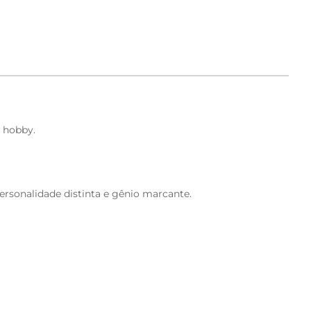
 hobby.
sonalidade distinta e gênio marcante.
 eles pensam?