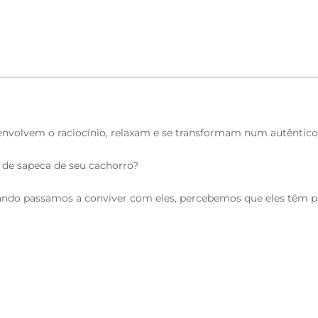
envolvem o raciocínio, relaxam e se transformam num autêntico
de sapeca de seu cachorro?
o passamos a conviver com eles, percebemos que eles têm per
fazer parte da nossa família! Não seria maravilhoso saber o que