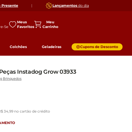
o
Presente
|
Lançamentos
do dia
Meus
Favoritos
Colchões
Geladeiras
Cupons de Desconto
Peças Instadog Grow 03933
g Brinquedos
R$
34
,
99
no cartão de crédito
GAMENTO