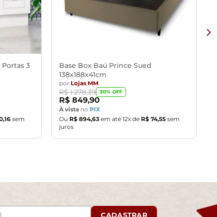
 Portas 3
Base Box Baú Prince Sued
138x188x41cm
por
Lojas MM
R$
1
.
278
,
39
30
% OFF
R$
849
,
90
À vista
no
PIX
0
,
16
sem
Ou
R$
894
,
63
em até
12
x de
R$
74
,
55
sem
juros
CADASTRAR