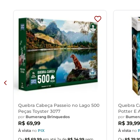
Quebra Cabeça Passeio no Lago 500
Quebra C
Peças Toyster 3077
Potter E
por
Bumerang Brinquedos
04499
por
Bumera
R$
69
,
99
R$
39
,
99
À vista
no
PIX
À vista
no
Ou
R$
69
,
99
em até
2
x de
R$
34
,
99
sem
Ou
R$
39
,
9