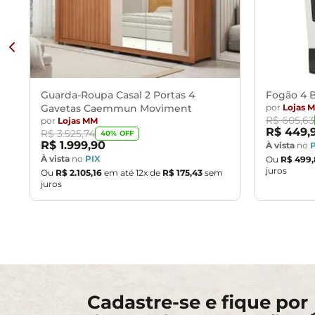
Guarda-Roupa Casal 2 Portas 4
Fogão 4 B
Gavetas Caemmun Moviment
por
Lojas 
R$
605
,
63
por
Lojas MM
R$
449
,
R$
3
.
525
,
74
40
% OFF
R$
1
.
999
,
90
À vista
no
À vista
no
PIX
Ou
R$
499
,
juros
Ou
R$
2
.
105
,
16
em até
12
x de
R$
175
,
43
sem
juros
Cadastre-se e fique por