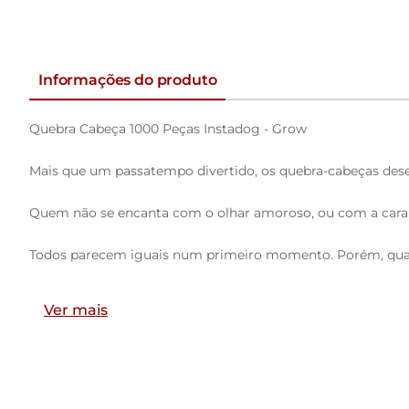
Informações do produto
Quebra Cabeça 1000 Peças Instadog - Grow
Mais que um passatempo divertido, os quebra-cabeças des
Quem não se encanta com o olhar amoroso, ou com a cara 
Todos parecem iguais num primeiro momento. Porém, quand
Cada pet se torna um ser especial, que aos poucos passa a 
Ver mais
Dimensões da imagem montada: 50x69cm
Indicado para maiores de 10 anos.