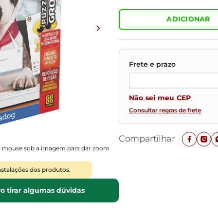
Mesas de Cabeceira
Ver todos
Baú Organizador
Ver todos
ADICIONAR
Não sei meu CEP
Consultar regras de frete
Compartilhar
o mouse sob a imagem para dar zoom
nstalações dos produtos.
o tirar algumas dúvidas