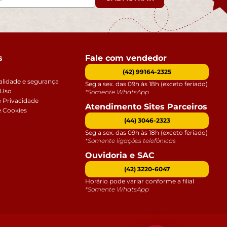
s
Fale com vendedor
(42) 99164-2325
alidade e segurança
Seg a sex. das 09h às 18h (exceto feriado)
 Uso
*Somente WhatsApp
e Privacidade
Atendimento Sites Parceiros
e Cookies
(44) 3046-2323
Seg a sex. das 09h às 18h (exceto feriado)
*Somente ligações telefônicas
Ouvidoria e SAC
(42) 3220-6047
Horário pode variar conforme a filial
*Somente WhatsApp