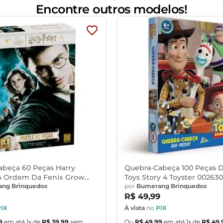
Encontre outros modelos!
abeça 60 Peças Harry
Quebra-Cabeça 100 Peças 
 A Ordem Da Fenix Grow
Toys Story 4 Toyster 002630
ng Brinquedos
por
Bumerang Brinquedos
R$
49
,
99
PIX
À vista
no
PIX
9
em até
1
x de
R$
39
,
99
sem
Ou
R$
49
,
99
em até
1
x de
R$
49
,