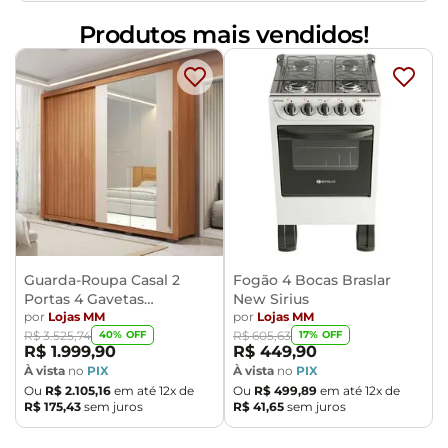
Produtos mais vendidos!
Guarda-Roupa Casal 2
Fogão 4 Bocas Braslar
Portas 4 Gavetas
New Sirius
Caemmun Moviment
por
Lojas MM
por
Lojas MM
40
% OFF
17
% OFF
R$
3
.
525
,
74
R$
605
,
63
R$
1
.
999
,
90
R$
449
,
90
À vista
no
PIX
À vista
no
PIX
Ou
R$
2
.
105
,
16
em até
12
x de
Ou
R$
499
,
89
em até
12
x de
R$
175
,
43
sem juros
R$
41
,
65
sem juros