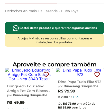
Dedoches Animais Da Fazenda - Buba Toys
Gostei deste produto e quero tirar algumas dúvidas
A Lojas MM não se responsabiliza por montagens e
instalações dos produtos.
Aproveite e compre também
Dino Papa Tudo Elka 972
Brinquedo Educativo
por
Bumerang Brinquedos
Amigo Pet Com Blocos
R$
79
,
99
Cor Única 3040 Tateti
por
Bumerang Brinquedos
À vista
no
PIX
R$
49
,
99
Ou
R$
79
,
99
em até
2
x de
R$
39
,
99
sem juros