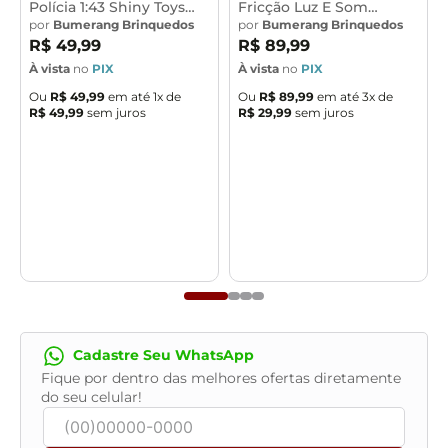
Challenger equipado de um motor Hemi V8 de 425cv.
Polícia 1:43 Shiny Toys
Fricção Luz E Som
Sucesso de vendas nos Estados Unidos. O carro é
001363
por
Bumerang Brinquedos
Vermelho Bbr T014
por
Bumerang Brinquedos
R$
49
,
99
R$
89
,
99
importado também ao Brasil. A velocidade maxima
À vista
no
PIX
À vista
no
PIX
dele pode chegar a 320 km/h e vai de 0 a 100 km/h em
3.5 segundos.
Ou
R$
49
,
99
em até
1
x de
Ou
R$
89
,
99
em até
3
x de
R$
49
,
99
sem juros
R$
29
,
99
sem juros
Sobre a miniatura:
Miniatura Carro - Fresh Metal - Dodge Challenger 2006
Amarelo - Maisto
Pesos e Dimensões (aproximadamente):
Altura: 14 cm
Largura: 7 cm
Peso:180 kg
Características
Cadastre Seu WhatsApp
Composição: Metal com detalhes em plástico
Fique por dentro das melhores ofertas diretamente
Marca: Maisto
do seu celular!
Linha ou Coleção: Hobby
Cor Predominante: Amarelo