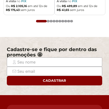
À vista
no
PIX
À vista
no
PIX
Ou
R$
2
.
105
,
16
em até
12
x de
Ou
R$
499
,
89
em até
12
x de
R$
175
,
43
sem juros
R$
41
,
65
sem juros
Cadastre-se e fique por dentro das
promoções 🤩
CADASTRAR