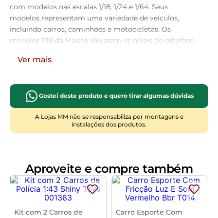
com modelos nas escalas 1/18, 1/24 e 1/64. Seus
modelos representam uma variedade de veículos,
incluindo carros, caminhões e motocicletas. Os
modelos 1/18 da Maisto elevaram os níveis de detalhes
e recursos a novos patamares por seu preço razoável.
Ver mais
Sobre o modelo:
O Challenger é um modelo desportivo de duas portas
Gostei deste produto e quero tirar algumas dúvidas
de tamanho médio da Dodge. A sua produção iniciou-
A Lojas MM não se responsabiliza por montagens e
se em 1970. Partilhando a sua plataforma (E-Body)
instalações dos produtos.
com o Plymouth Barracuda o Dodge Challenger
impressionou pela sua vasta gama de motorizações. A
versão R/T (Road/Track) dispunha de motores, todos
eles V8 desde o de 335cv, o de 375cv, com um
Aproveite e compre também
carburador de quatro corpos, Magnum 440 e o topo de
linha 426 Hemi V8 de 425cv.
Em 2006 a Dodge construiu um carro conceito
denominado Challenger Concept, que trouxe de volta o
Kit com 2 Carros de
Carro Esporte Com