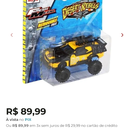
R$
89
,
99
À vista
no
PIX
Ou
R$
89
,
99
em
3
x sem juros de
R$
29
,
99
no cartão de crédito