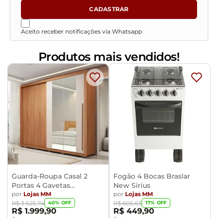
CADASTRAR
Aceito receber notificações via Whatsapp
Produtos mais vendidos!
Guarda-Roupa Casal 2
Fogão 4 Bocas Braslar
Portas 4 Gavetas
New Sirius
Caemmun Moviment
por
Lojas MM
por
Lojas MM
40
% OFF
17
% OFF
R$
3
.
525
,
74
R$
605
,
63
R$
1
.
999
,
90
R$
449
,
90