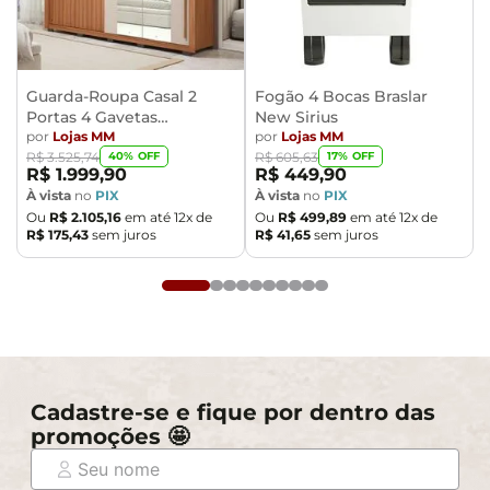
Guarda-Roupa Casal 2
Fogão 4 Bocas Braslar
Portas 4 Gavetas
New Sirius
Caemmun Moviment
por
Lojas MM
por
Lojas MM
40
% OFF
17
% OFF
R$
3
.
525
,
74
R$
605
,
63
R$
1
.
999
,
90
R$
449
,
90
À vista
no
PIX
À vista
no
PIX
Ou
R$
2
.
105
,
16
em até
12
x de
Ou
R$
499
,
89
em até
12
x de
R$
175
,
43
sem juros
R$
41
,
65
sem juros
Cadastre-se e fique por dentro das
promoções 🤩