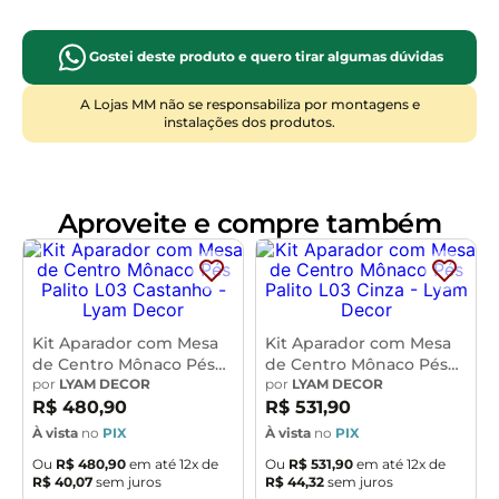
TAEDA e MDF; Acabamento: Pintura Semi-
brilho; Tampo Superior: MDP 15mm; Diferencial: 2
gavetas com puxadores de madeira no mesmo tom da
Gostei deste produto e quero tirar algumas dúvidas
madeira; Conteúdo da Embalagem: 1
A Lojas MM não se responsabiliza por montagens e
Aparador; Necessita de Montagem:
instalações dos produtos.
Sim;Instruções/Cuidado: Utilizar um pano levemente
umedecido com água, seguido de pano seco. Evitar
exposição ao sol, para que o produto não sofra
alterações nas cores. Não limpar com escovas ou
Aproveite e compre também
produtos abrasivos.
Kit Aparador com Mesa
Kit Aparador com Mesa
de Centro Mônaco Pés
de Centro Mônaco Pés
Palito L03 Castanho -
por
LYAM DECOR
Palito L03 Cinza - Lyam
por
LYAM DECOR
Lyam Decor
Decor
R$
480
,
90
R$
531
,
90
À vista
no
PIX
À vista
no
PIX
Ou
R$
480
,
90
em até
12
x de
Ou
R$
531
,
90
em até
12
x de
R$
40
,
07
sem juros
R$
44
,
32
sem juros