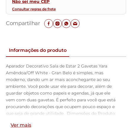
Não sei meu CEP
Consultar regras de frete
Compartilhar
Informações do produto
Aparador Decorativo Sala de Estar 2 Gavetas Yara
Amêndoa/Off White - Gran Belo é simples, mas
moderno, dando um ar mais aconchegante ao seu
ambiente. Você pode usar ele para decorar, além de
guardar objetos como papeis e agendas, já que ele
vem com duas gavetas. É perfeito para você que está
procurando decorações que ocupem pouco espaço e
que seja de grande utilidade. Dimensões do Produto:
Largura: 135 cm; Altura: 81 cm; Profundidade: 45 cm;
Ver mais
Peso: 20 kg; Característica do Produto: Estrutura: